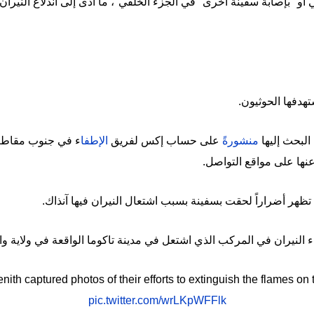
أو" بإصابة سفينة أخرى "في الجزء الخلفي"، ما أدى إلى اندلاع النيران
تهدفها الحوثيون.
لبحث إليها
منشورةً
على حساب إكس لفريق
الإطفا
ر أضراراً لحقت بسفينة بسبب اشتعال النيران فيها آنذاك.
النيران في المركب الذي اشتعل في مدينة تاكوما الواقعة في ولاية و
ith captured photos of their efforts to extinguish the flames on 
pic.twitter.com/wrLKpWFFlk