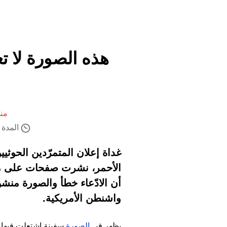
هذه الصورة لا ت
منش
المدة ال
غداة إعلان المتمرّدين الحوث
الأحمر، نشرت صفحات على مواق
أن الادّعاء خطأ والصورة منش
واشنطن الأمريكية.
يظهر في
الصورة
سفينة اشتعلت فيها ال