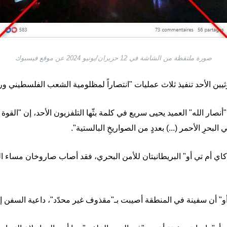
صورة ملتقطة من الشاشة في 12 حزيران/يونيو 2024 عن موقع فيسبوك
يين الأحد تنفيذ ثلاث عمليات "انتصاراً لمظلومية الشعب الفلسطيني ورد
ار الله" العميد يحيى سريع في كلمة بثّها التلفزيون الأحد، إن "القوة
البحرِ الأحمر (...) بعددٍ من الصواريخِ البالستية".
كاي أم تي أو" البريطانيتان للأمن البحري، فقد أصاب صاروخان مساء
أو" أن سفينة في المنطقة أصيبت بـ"مقذوف غير محدّد"، داعية السفن إل