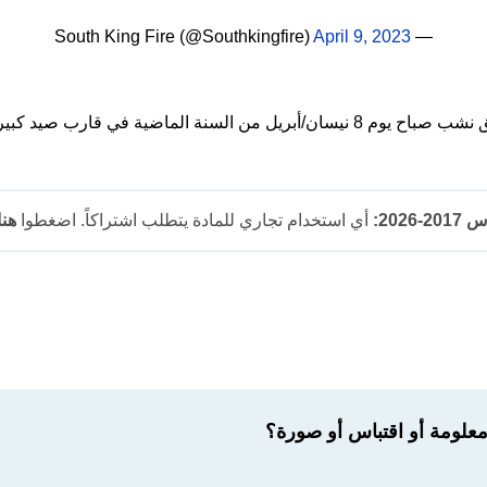
April 9, 2023
— South King Fire (@Southkingfire)
الماضية في قارب صيد كبير كان يرسو في أحد سواحل تاكوما.
202:
أي استخدام تجاري للمادة يتطلب اشتراكاً. اضغطوا
هنا
لومة أو اقتباس أو صورة؟