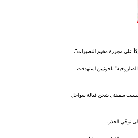
ّاً على مجزرة مخيمِ النصيرات".
 الصاروخية" للحوثيين استهدفت
 السبت سفينتي شحن قبالة سواحل
ى توخّي الحذر.