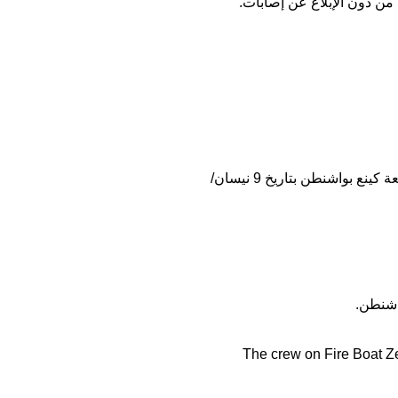
 من دون الإبلاغ عن إصابات.
ء في جنوب مقاطعة كينع بواشنطن بتاريخ 9 نيسان/
اشنطن.
The crew on Fire Boat Zen