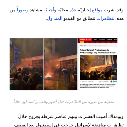
وقد نشرت
مواقع
إخباريّة
عدّة
محليّة و
أجنبيّة
مشاهد
وصوراً
من
هذه
التظاهرات
تتطابق مع الفيديو
المتداول
.
Image
مقارنة بين صورة من التظاهرات قبل أشهر والفيديو المتداول حالياً
ويومذاك أصيب العشرات بينهم عناصر شرطة بجروح خلال
تظاهرات مناهضة لإسرائيل خرجت في إسطنبول بعد القصف