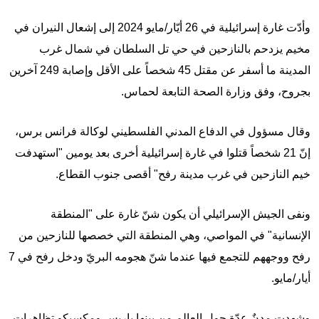
وأدّت غارة إسرائيلية في 26 أيّار/مايو 2024 إلى إشعال النيران في
مخيم يزدحم بالنازحين في حي تل السلطان في شمال غرب
المدينة ما أسفر عن مقتل 45 شخصاً على الأقل وإصابة 249 آخرين
بجروح، وفق وزارة الصحة التابعة لحماس.
وقال مسؤول في الدفاع المدني الفلسطيني لوكالة فرانس برس،
إنّ 21 شخصاً قتلوا في غارة إسرائيلية أخرى بعد يومين "استهدفت
خيم النازحين في غرب مدينة رفح" أقصى جنوب القطاع.
ونفى الجيش الإسرائيلي أن يكون شنّ غارة على "المنطقة
الإنسانية" في المواصي، وهي المنطقة التي خصصها للنازحين من
رفح ووجههم للتجمع فيها عندما شنّ هجومه البريّ ودخل رفح في 7
أيار/مايو.
وشهدت مدنٌ عدّة حول العالم من بينها باريس ومكسيكو تظاهرات