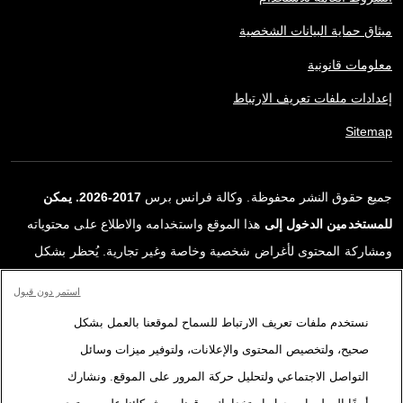
ميثاق حماية البيانات الشخصية
معلومات قانونية
إعدادات ملفات تعريف الارتباط
Sitemap
جميع حقوق النشر محفوظة. وكالة فرانس برس
2017-2026. يمكن
للمستخدمين الدخول إلى
هذا الموقع واستخدامه والاطلاع على محتوياته
ومشاركة المحتوى لأغراض شخصية وخاصة وغير تجارية. يُحظر بشكل
قاطع أي استعمالٍ آخر، ولا سيما نشر أو توزيع أو استخدام محتوى هذا
استمر دون قبول
الموقع، كليًا أو جزئيًا، لأي غرض آخر و/أو بأي وسيلة أخرى، دون اتفاقية
نستخدم ملفات تعريف الارتباط للسماح لموقعنا بالعمل بشكل
ترخيص محددة موقعة مع وكالة فرانس برس. المواد والروابط الواردة في
صحيح، ولتخصيص المحتوى والإعلانات، ولتوفير ميزات وسائل
التقارير، والتي لم تنتجها وكالة فرانس برس، مستخدمة فقط وبالقدر
التواصل الاجتماعي ولتحليل حركة المرور على الموقع. ونشارك
اللازم كعناصر إثبات لمحتوى هذه التقارير. لم تحصل فرانس برس على أي