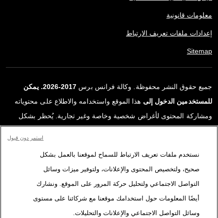
معلومات قانونية
إعدادات ملفات تعريف الارتباط
Sitemap
جميع حقوق النشر محفوظة. وكالة فرانس برس
2017-2026. يمكن
للمستخدمين الدخول إلى
هذا الموقع واستخدامه والاطلاع على محتوياته
ومشاركة المحتوى لأغراض شخصية وخاصة وغير تجارية. يُحظر بشكل
قاطع أي استعمالٍ آخر، ولا سيما نشر أو توزيع أو استخدام محتوى هذا
استمر دون قبول
الموقع، كليًا أو جزئيًا، لأي غرض آخر و/أو بأي وسيلة أخرى، دون اتفاقية
نستخدم ملفات تعريف الارتباط للسماح لموقعنا بالعمل بشكل
ترخيص محددة موقعة مع وكالة فرانس برس. المواد والروابط الواردة في
صحيح، ولتخصيص المحتوى والإعلانات، ولتوفير ميزات وسائل
التقارير، والتي لم تنتجها وكالة فرانس برس، مستخدمة فقط وبالقدر
التواصل الاجتماعي ولتحليل حركة المرور على الموقع. ونشارك
اللازم كعناصر إثبات لمحتوى هذه التقارير. لم تحصل فرانس برس على أي
أيضًا المعلومات حول استخدامك موقعنا مع شركائنا على مستوى
حقوق من المؤلفين أو مالكي حقوق النشر لهذا المحتوى ولا تتحمّل أي
وسائل التواصل الاجتماعي والإعلانات والتحليلات.