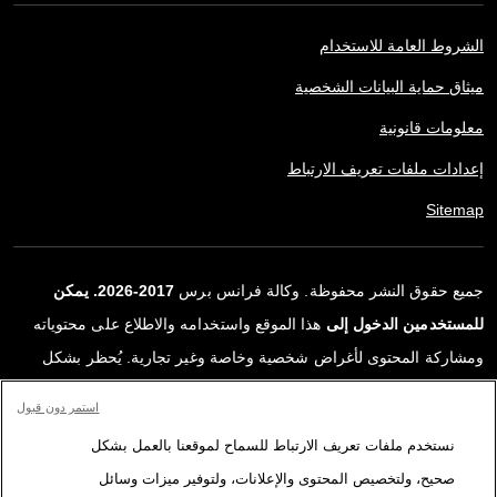
الشروط العامة للاستخدام
ميثاق حماية البيانات الشخصية
معلومات قانونية
إعدادات ملفات تعريف الارتباط
Sitemap
جميع حقوق النشر محفوظة. وكالة فرانس برس
2017-2026. يمكن
للمستخدمين الدخول إلى
هذا الموقع واستخدامه والاطلاع على محتوياته
ومشاركة المحتوى لأغراض شخصية وخاصة وغير تجارية. يُحظر بشكل
قاطع أي استعمالٍ آخر، ولا سيما نشر أو توزيع أو استخدام محتوى هذا
استمر دون قبول
الموقع، كليًا أو جزئيًا، لأي غرض آخر و/أو بأي وسيلة أخرى، دون اتفاقية
نستخدم ملفات تعريف الارتباط للسماح لموقعنا بالعمل بشكل
ترخيص محددة موقعة مع وكالة فرانس برس. المواد والروابط الواردة في
صحيح، ولتخصيص المحتوى والإعلانات، ولتوفير ميزات وسائل
التقارير، والتي لم تنتجها وكالة فرانس برس، مستخدمة فقط وبالقدر