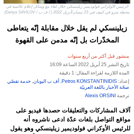
الرئيس الأوكراني فولوديمير زيلينسكي خلال لقاء مع وسائل إعلام عالمية في
محطة مترو في كييف في 23 نيسان/أبريل 2022 ( ا ف ب / Genya SAVILOV)
زيلينسكي لم يقل خلال مقابلة إنّه يتعاطى
المخدّرات بل إنّه مدمن على القهوة
منشور قبل أكثر من أربع سنوات
تاريخ النشر 25 أبريل 2022 الساعة 16:09
المدة اللازمة لقراءة المقال: 1 دقيقة
إعداد:
Petros KONSTANTINIDIS
,
أف ب اليونان
,
خدمة تقصّي
صحّة الأخبار باللغة العربيّة
ترجمة
Alexis ORSINI
آلاف المشاركات والتعليقات حصدها فيديو على
مواقع التواصل بلغات عدّة ادعى ناشروه أنه
للرئيس الأوكراني فولوديمير زيلينسكي وهو يقول