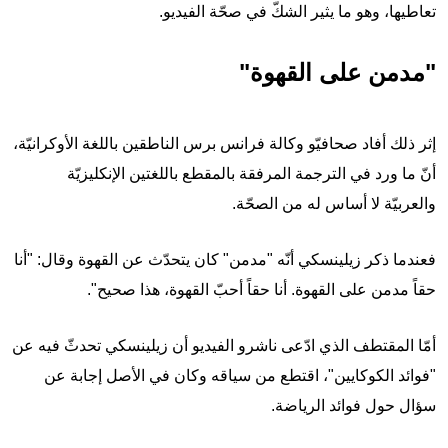
تعاطيها، وهو ما يثير الشكّ في صحّة الفيديو.
"مدمن على القهوة"
إثر ذلك أفاد صحافيّو وكالة فرانس برس الناطقين باللغة الأوكرانيّة،
أنّ ما ورد في الترجمة المرفقة بالمقطع باللغتين الإنكليزيّة
والعربيّة لا أساس له من الصحّة.
فعندما ذكر زيلينسكي أنّه "مدمن" كان يتحدّث عن القهوة وقال: "أنا
حقاً مدمن على القهوة. أنا حقاً أحبّ القهوة، هذا صحيح".
أمّا المقتطف الذي ادّعى ناشرو الفيديو أن زيلينسكي تحدثّ فيه عن
"فوائد الكوكايين"، اقتطع من سياقه وكان في الأصل إجابة عن
سؤال حول فوائد الرياضة.