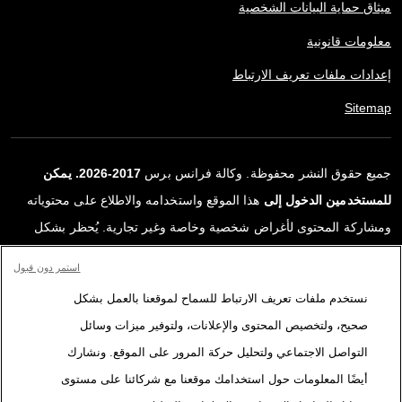
ميثاق حماية البيانات الشخصية
معلومات قانونية
إعدادات ملفات تعريف الارتباط
Sitemap
جميع حقوق النشر محفوظة. وكالة فرانس برس
2017-2026. يمكن
للمستخدمين الدخول إلى
هذا الموقع واستخدامه والاطلاع على محتوياته
ومشاركة المحتوى لأغراض شخصية وخاصة وغير تجارية. يُحظر بشكل
قاطع أي استعمالٍ آخر، ولا سيما نشر أو توزيع أو استخدام محتوى هذا
استمر دون قبول
الموقع، كليًا أو جزئيًا، لأي غرض آخر و/أو بأي وسيلة أخرى، دون اتفاقية
نستخدم ملفات تعريف الارتباط للسماح لموقعنا بالعمل بشكل
ترخيص محددة موقعة مع وكالة فرانس برس. المواد والروابط الواردة في
صحيح، ولتخصيص المحتوى والإعلانات، ولتوفير ميزات وسائل
التقارير، والتي لم تنتجها وكالة فرانس برس، مستخدمة فقط وبالقدر
التواصل الاجتماعي ولتحليل حركة المرور على الموقع. ونشارك
اللازم كعناصر إثبات لمحتوى هذه التقارير. لم تحصل فرانس برس على أي
أيضًا المعلومات حول استخدامك موقعنا مع شركائنا على مستوى
حقوق من المؤلفين أو مالكي حقوق النشر لهذا المحتوى ولا تتحمّل أي