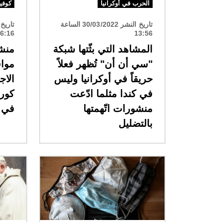
الحرب في أوكرانيا
كوفيد-
تاريخ النشر 30/03/2022 الساعة
6:16
13:56
المشاهد التي بثّتها شبكة
منشو
"سي أن أن" تُظهر فعلاً
مواق
حريقاً في أوكرانيا وليس
الاج
في كندا مثلما ادّعت
كورو
منشورات اتّهمتها
في 
بالتضليل
الصورة
الصورة