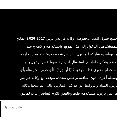
ميع حقوق النشر محفوظة. وكالة فرانس برس
2017-2026. يمكن
لمستخدمين الدخول إلى
هذا الموقع واستخدامه والاطلاع على
حتوياته ومشاركة المحتوى لأغراض شخصية وخاصة وغير تجارية.
ُحظر بشكل قاطع أي استعمالٍ آخر، ولا سيما نشر أو توزيع أو
ستخدام محتوى هذا الموقع، كليًا أو جزئيًا، لأي غرض آخر و/أو بأي
سيلة أخرى، دون اتفاقية ترخيص محددة موقعة مع وكالة فرانس
رس. المواد والروابط الواردة في التقارير، والتي لم تنتجها وكالة
رانس برس، مستخدمة فقط وبالقدر اللازم كعناصر إثبات لمحتوى
ذه التقارير. لم تحصل فرانس برس على أي حقوق من المؤلفين أو
استمر دون قبول
الكي حقوق النشر لهذا المحتوى ولا تتحمّل أي مسؤوليّة في هذا
لصدد. وكالة فرانس برس وشعارها علامتان تجاريتان مسجلتان.