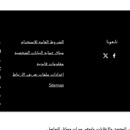
تابعونا
الشروط العامة للاستخدام
ج
ل
ميثاق حماية البيانات الشخصية
م
معلومات قانونية
ي
إعدادات ملفات تعريف الارتباط
ا
Sitemap
و
ب
ف
ه
م
المحتوى والإعلانات، ولتوفير ميزات وسائل التواصل
ا