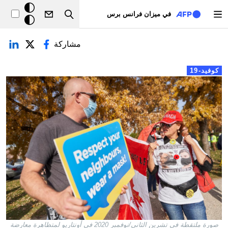
تجاوز إلى المحتوى الرئيسي
خلفيّة
في ميزان فرانس برس
Search
داكنة
لتبويبات الأساسية
مشاركة
كوفيد-19
صورة ملتقطة في تشرين الثاني/نوفمبر 2020 في أونتاريو لمتظاهرة معارضة