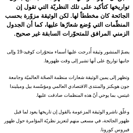
تواريخها كتأكيد على تلك النظريّة التي تقول إن
الجائحة كان مخططاً لها. لكن الوثيقة مزوّرة بحسب
المنظّمات التي وُضع شعارُها عليها، كما أن الجدول
الزمني المرافق للمتحوّرات السابقة غير صحيح.
يضمّ المنشور وثيقة أُدرجت عليها أسماء متحوّرات كوفيد-19 وإلى
جانبها تواريخ على أنها تشير إلى وقت ظهورها.
وتظهر إلى يمين الوثيقة شعارات منظمة الصحّة العالميّة وجامعة
جون هوبكنز والمنتدى الاقتصادي العالمي ومؤسّسة بيل وميليندا
غيتس، بما يوحي أنّ هذه المنظمات صادقت عليها.
وعلّق ناشرو الوثيقة المزعومة بالقول إن تاريخها يعود لما قبل
ظهور الجائحة، في مسعى منهم لتعزيز نظريّة المؤامرة حول ظهور
فيروس كورونا.