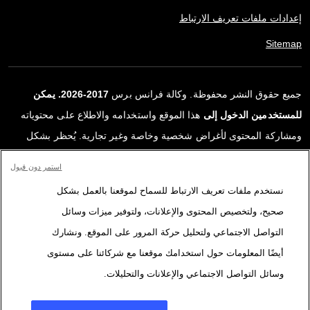
إعدادات ملفات تعريف الارتباط
Sitemap
جميع حقوق النشر محفوظة. وكالة فرانس برس
2017-2026. يمكن
للمستخدمين الدخول إلى
هذا الموقع واستخدامه والاطلاع على محتوياته
ومشاركة المحتوى لأغراض شخصية وخاصة وغير تجارية. يُحظر بشكل
قاطع أي استعمالٍ آخر، ولا سيما نشر أو توزيع أو استخدام محتوى هذا
استمر دون قبول
الموقع، كليًا أو جزئيًا، لأي غرض آخر و/أو بأي وسيلة أخرى، دون اتفاقية
نستخدم ملفات تعريف الارتباط للسماح لموقعنا بالعمل بشكل
ترخيص محددة موقعة مع وكالة فرانس برس. المواد والروابط الواردة في
صحيح، ولتخصيص المحتوى والإعلانات، ولتوفير ميزات وسائل
التقارير، والتي لم تنتجها وكالة فرانس برس، مستخدمة فقط وبالقدر
التواصل الاجتماعي ولتحليل حركة المرور على الموقع. ونشارك
اللازم كعناصر إثبات لمحتوى هذه التقارير. لم تحصل فرانس برس على أي
أيضًا المعلومات حول استخدامك موقعنا مع شركائنا على مستوى
حقوق من المؤلفين أو مالكي حقوق النشر لهذا المحتوى ولا تتحمّل أي
وسائل التواصل الاجتماعي والإعلانات والتحليلات.
مسؤوليّة في هذا الصدد. وكالة فرانس برس وشعارها علامتان تجاريتان
مسجلتان.