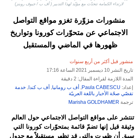
لارتداء الكمامة تتحدّث مع مؤيّد لهذا التدبير ( أف ب / جيوف روبنز)
منشورات مزوّرة تغزو مواقع التواصل
الاجتماعي عن متحوّرات كورونا وتواريخ
ظهورها في الماضي والمستقبل
منشور قبل أكثر من أربع سنوات
تاريخ النشر 10 ديسمبر 2021 الساعة 17:16
المدة اللازمة لقراءة المقال: 2 دقيقة
إعداد:
Paula CABESCU
,
أف ب رومانيا
,
أف ب كندا
,
خدمة
تقصّي صحّة الأخبار باللغة العربيّة
ترجمة
Marisha GOLDHAMER
تنتشر على مواقع التواصل الاجتماعي حول العالم
وثيقة قيل إنها تضمّ قائمة بمتحوّرات كورونا التي
سبق أن ظهرت والتي قد تظهر مستقبلاً مع جدول