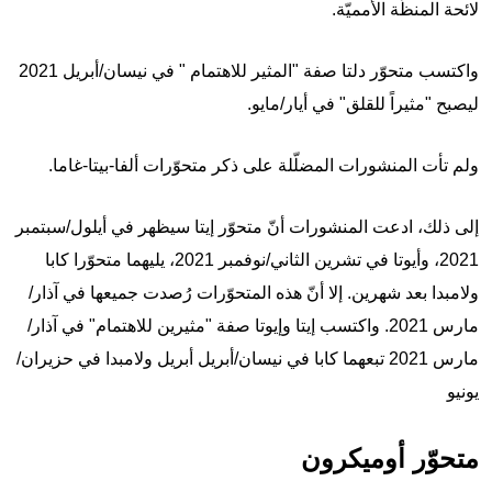
لائحة المنظّة الأمميّة.
واكتسب متحوّر دلتا صفة "المثير للاهتمام " في نيسان/أبريل 2021
ليصبح "مثيراً للقلق" في أيار/مايو.
ولم تأت المنشورات المضلّلة على ذكر متحوّرات ألفا-بيتا-غاما.
إلى ذلك، ادعت المنشورات أنّ متحوّر إيتا سيظهر في أيلول/سبتمبر
2021، وأيوتا في تشرين الثاني/نوفمبر 2021، يليهما متحوّرا كابا
ولامبدا بعد شهرين. إلا أنّ هذه المتحوّرات رُصدت جميعها في آذار/
مارس 2021. واكتسب إيتا وإيوتا صفة "مثيرين للاهتمام" في آذار/
مارس 2021 تبعهما كابا في نيسان/أبريل أبريل ولامبدا في حزيران/
يونيو
متحوّر أوميكرون