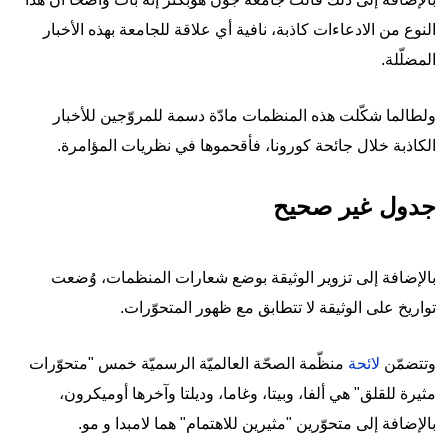
النوع من الادعاءات كاذبة، نافية أي علاقة للجامعة بهذه الأخبار
المضلّلة.
ولطالما شكّلت هذه المنظمات مادّة دسمة للمروّجين للأخبار
الكاذبة خلال جائحة كورونا، فأقحموها في نظريات المؤامرة.
جدول غير صحيح
بالإضافة إلى تزوير الوثيقة بوضع شعارات المنظمات، وُضعت
تواريخ على الوثيقة لا تتطابق مع ظهور المتحوّرات.
وتتضمّن
لائحة
منظّمة الصحّة العالميّة الرسميّة خمس "متحوّرات
مثيرة للقلق" هي ألفا، وبيتا، وغاما، وديلتا وآخرها أوميكرون،
بالإضافة إلى متحوّرين "مثيرين للاهتمام" هما لامبدا و مو.