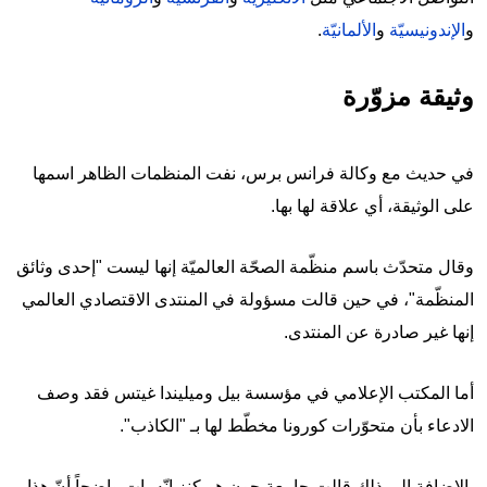
و
الإندونيسيّة
و
الألمانيّة
.
وثيقة مزوّرة
في حديث مع وكالة فرانس برس، نفت المنظمات الظاهر اسمها
على الوثيقة، أي علاقة لها بها.
وقال متحدّث باسم منظّمة الصحّة العالميّة إنها ليست "إحدى وثائق
المنظّمة"، في حين قالت مسؤولة في المنتدى الاقتصادي العالمي
إنها غير صادرة عن المنتدى.
أما المكتب الإعلامي في مؤسسة بيل وميليندا غيتس فقد وصف
الادعاء بأن متحوّرات كورونا مخطّط لها بـ "الكاذب".
بالإضافة إلى ذلك قالت جامعة جون هوبكنز إنّه بات واضحاً أنّ هذا