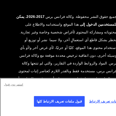
ميع حقوق النشر محفوظة. وكالة فرانس برس
2017-2026. يمكن
لمستخدمين الدخول إلى
هذا الموقع واستخدامه والاطلاع على
حتوياته ومشاركة المحتوى لأغراض شخصية وخاصة وغير تجارية.
ُحظر بشكل قاطع أي استعمالٍ آخر، ولا سيما نشر أو توزيع أو
ستخدام محتوى هذا الموقع، كليًا أو جزئيًا، لأي غرض آخر و/أو بأي
سيلة أخرى، دون اتفاقية ترخيص محددة موقعة مع وكالة فرانس
رس. المواد والروابط الواردة في التقارير، والتي لم تنتجها وكالة
رانس برس، مستخدمة فقط وبالقدر اللازم كعناصر إثبات لمحتوى
ذه التقارير. لم تحصل فرانس برس على أي حقوق من المؤلفين أو
استمر دون قبول
الكي حقوق النشر لهذا المحتوى ولا تتحمّل أي مسؤوليّة في هذا
لصدد. وكالة فرانس برس وشعارها علامتان تجاريتان مسجلتان.
ات تعريف الارتباط
قبول ملفات تعريف الارتباط كلها