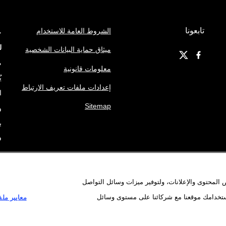
تابعونا
الشروط العامة للاستخدام
ج
ل
ميثاق حماية البيانات الشخصية
م
معلومات قانونية
ي
إعدادات ملفات تعريف الارتباط
ا
Sitemap
و
ب
ف
ه
م
المحتوى والإعلانات، ولتوفير ميزات وسائل التواصل
ا
استخدامك موقعنا مع شركائنا على مستوى وسائل
معايير ملف