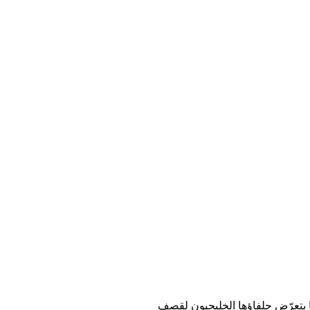
يما يتعرّض حلفاؤها الخليجيون لقصف