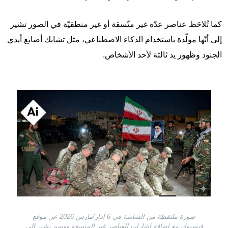
كما تُلاحَظ عناصر عدّة غير متّسقة أو غير منطقيّة في الصور تشير
إلى أنّها مولّدة باستخدام الذكاء الاصطناعي، مثل تشابك أصابع أيدي
الجنود وظهور يد ثالثة لأحد الأشخاص.
Image
صورة ملتقطة من الشاشة في 6 آذار/مارس 2026 عن موقع
فيسبوك مع إضافة إشارات للعناصر غير المتسقة ووسم يشير إلى