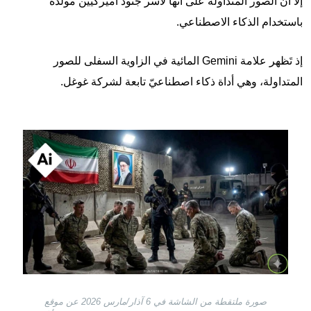
إلا أنّ الصور المتداولة على أنها لأسر جنود أميركيين مولدة
باستخدام الذكاء الاصطناعي.
إذ تَظهر علامة Gemini المائية في الزاوية السفلى للصور
المتداولة، وهي أداة ذكاء اصطناعيّ تابعة لشركة غوغل.
Image
صورة ملتقطة من الشاشة في 6 آذار/مارس 2026 عن موقع