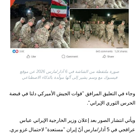
صورة ملتقطة من الشاشة في 6 آذار/مارس 2026 عن موقع
فيسبوك مع وسم يشير إلى أنّها مولّدة بالذكاء الاصطناعي
وجاء في التعليق المرافق "قوات الجيش الأميركي دلتا في قبضة
الحرس الثوري الإيراني".
ويأتي انتشار الصور بعد إعلان وزير الخارجية الإيراني عباس
عراقجي في 5 آذار/مارس أنّ إيران "مستعدة" لاحتمال غزو بري.