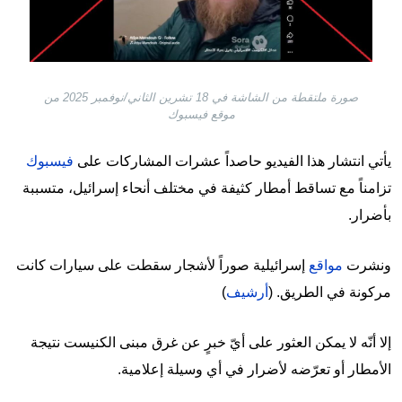
صورة ملتقطة من الشاشة في 18 تشرين الثاني/نوفمبر 2025 من
موقع فيسبوك
يأتي انتشار هذا الفيديو حاصداً عشرات المشاركات على
فيسبوك
تزامناً مع تساقط أمطار كثيفة في مختلف أنحاء إسرائيل، متسببة
بأضرار.
ونشرت
مواقع
إسرائيلية صوراً لأشجار سقطت على سيارات كانت
مركونة في الطريق. (
أرشيف
)
إلا أنّه لا يمكن العثور على أيّ خبرٍ عن غرق مبنى الكنيست نتيجة
الأمطار أو تعرّضه لأضرار في أي وسيلة إعلامية.