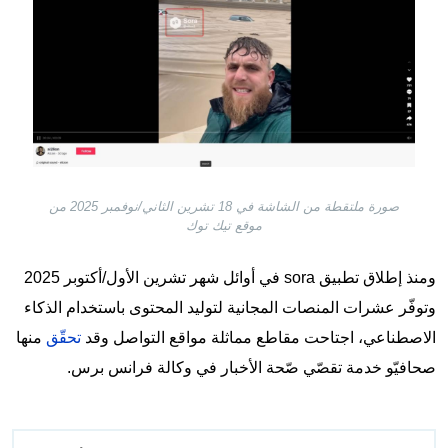
صورة ملتقطة من الشاشة في 18 تشرين الثاني/نوفمبر 2025 من
موقع تيك توك
ومنذ إطلاق تطبيق sora في أوائل شهر تشرين الأول/أكتوبر 2025
وتوفّر عشرات المنصات المجانية لتوليد المحتوى باستخدام الذكاء
الاصطناعي، اجتاحت مقاطع مماثلة مواقع التواصل وقد
تحقّق
منها
صحافيّو خدمة تقصّي صّحة الأخبار في وكالة فرانس برس.