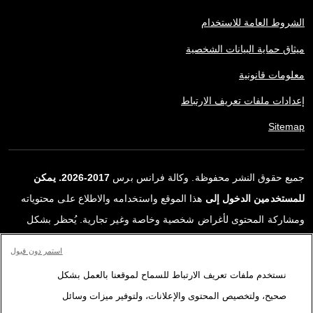
الشروط العامة للاستخدام
ميثاق حماية البيانات الشخصية
معلومات قانونية
إعدادات ملفات تعريف الارتباط
Sitemap
جميع حقوق النشر محفوظة. وكالة فرانس برس
2017-2026. يمكن
للمستخدمين الدخول إلى
هذا الموقع واستخدامه والاطلاع على محتوياته
ومشاركة المحتوى لأغراض شخصية وخاصة وغير تجارية. يُحظر بشكل
قاطع أي استعمالٍ آخر، ولا سيما نشر أو توزيع أو استخدام محتوى هذا
استمر دون قبول
الموقع، كليًا أو جزئيًا، لأي غرض آخر و/أو بأي وسيلة أخرى، دون اتفاقية
نستخدم ملفات تعريف الارتباط للسماح لموقعنا بالعمل بشكل
ترخيص محددة موقعة مع وكالة فرانس برس. المواد والروابط الواردة في
صحيح، ولتخصيص المحتوى والإعلانات، ولتوفير ميزات وسائل
التقارير، والتي لم تنتجها وكالة فرانس برس، مستخدمة فقط وبالقدر