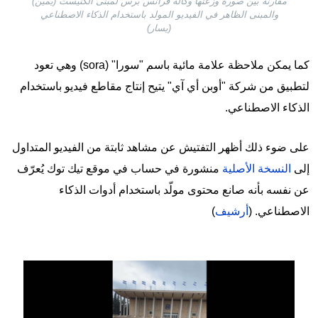
مقارنة بين صورة وزعتها وكالة فرانس برس لمبنى الكنيست (يمين)
والمبنى الظاهر في الفيديو المولد باستخدام الذكاء الاصطناعي
(يسار)
كما يمكن ملاحظة علامة مائية باسم "سورا" (sora) وهي تعود
لتطبيق من شركة "أوبن أي آي" يتيح إنتاج مقاطع فيديو باستخدام
الذكاء الاصطناعي.
على ضوء ذلك أظهر التفتيش عن مشاهد ثابتة من الفيديو المتداول
إلى
النسخة الأصلية
منشورة في حساب في موقع تيك توك يُعرّف
عن نفسه بأنه صانع محتوى مولّد باستخدام أدوات الذكاء
الاصطناعي. (
أرشيف
)
Image