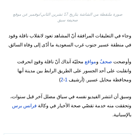
صورة ملتقطة من الشاشة بتاريخ 17 تشرين الثاني/نوفمبر عن موقع
صحيفة سبق
وجاء في التعليقات المرافقة أنّ المشاهد تعود لانقلاب ناقلة وقود
في منطقة عسير جنوب غرب السعودية ما أدّى إلى وفاة السائق.
وأوضحت
صحفٌ
و
مواقع
محليّة آنذاك أنّ ناقلة وقودٍ انحرفت
وانقلبت على أحد الجسور على الطريق الرابط بين مدينة أبها
ومحافظة محايل عسير. (أرشيف
1
-
2
)
وسبق أن انتشر الفيديو نفسه في سياق مضلل آخر قبل سنوات،
وتحققت منه خدمة تقصّي صحة الأخبار في وكالة
فرانس برس
بالإسبانية.