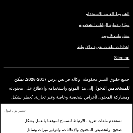
الشروط العامة للاستخدام
ميثاق حماية البيانات الشخصية
معلومات قانونية
إعدادات ملفات تعريف الارتباط
Sitemap
جميع حقوق النشر محفوظة. وكالة فرانس برس
2017-2026. يمكن
للمستخدمين الدخول إلى
هذا الموقع واستخدامه والاطلاع على محتوياته
ومشاركة المحتوى لأغراض شخصية وخاصة وغير تجارية. يُحظر بشكل
قاطع أي استعمالٍ آخر، ولا سيما نشر أو توزيع أو استخدام محتوى هذا
استمر دون قبول
الموقع، كليًا أو جزئيًا، لأي غرض آخر و/أو بأي وسيلة أخرى، دون اتفاقية
نستخدم ملفات تعريف الارتباط للسماح لموقعنا بالعمل بشكل
ترخيص محددة موقعة مع وكالة فرانس برس. المواد والروابط الواردة في
صحيح، ولتخصيص المحتوى والإعلانات، ولتوفير ميزات وسائل
التقارير، والتي لم تنتجها وكالة فرانس برس، مستخدمة فقط وبالقدر