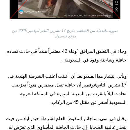
صورة ملتقطة من الشاشة بتاريخ 17 تشرين الثاني/نوفمبر 2025 عن
موقع فيسبوك
وجاء في التعليق المرافق "وفاة 42 معتمراً هندياً في حادث تصادم
حافلة وشاحنة وقود في السعودية".
ويأتي انتشار هذا الفيديو بعد أن أعلنت أعلنت الشرطة الهندية في
17 تشرين الثاني/نوفمبر أن حافلة تنقل معتمرين هنوداً تعرّضت
لحادث ليلاً بالقرب من المدينة المنورة في المملكة العربية
السعودية أسفر عن مقتل 45 من الركاب.
وقال في. سي. ساجانار المفوض العام لشرطة حيدر آباد من حيث
يتحدر غالبية الضحايا "إن حادث الحافلة المأساوي الذي تعرّض له