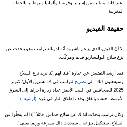
اعترافات متتالية من إسبانيا وفرنسا وألمانيا وبريطانيا بالخطة
المغربية.
حقيقة الفيديو
إلا أنّ الفيديو الذي يزعم ناشروه أنّه لدونالد ترامب وهو يتحدث عن
نزع سلاح البوليساريو قديم ومركّب.
فقد أرشد التفتيش عن عبارة "قلنا لهم إنّنا نريد نزع السلاح
وسيفعلون ذلك" إلى
تصريح
لترامب في 14 تشرين الأول/أكتوبر
2025 للصحافيين في البيت الأبيض غداة زيارة أجراها إلى الشرق
الأوسط احتفاء باتفاق وقف إطلاق النار في غزة.
(أرشيف)
وكان ترامب يتحدّث آنذاك عن سلاح حماس قائلاً "إذا لم يتخلّوا عن
السلاح، سنتكفل بنزعه... سيحدث ذلك بسرعة وربما بعنف".