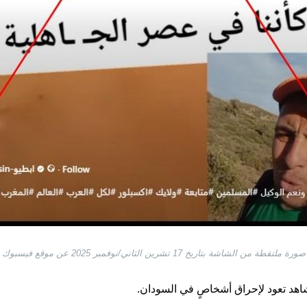
صورة ملتقطة من الشاشة بتاريخ 17 تشرين الثاني/نوفمبر 2025 عن موقع فيسبوك
شاهد تعود لإحراق أشخاصٍ في السودان.