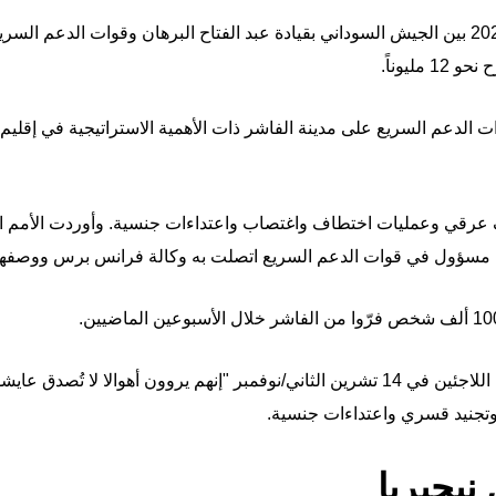
ومنذ اندلاع الحرب في نيسان/أبريل 2023 بين الجيش السوداني بقيادة عبد الفتاح البرهان وقوات
ليوناً.
رقي وعمليات اختطاف واغتصاب واعتداءات جنسية. وأوردت الأمم الم
ا مسؤول في قوات الدعم السريع اتصلت به وكالة فرانس برس ووصفها بأ
وقالت مفوضية الأمم المتحدة لشؤون اللاجئين في 14 تشرين الثاني/نوفمبر "إنهم يروون 
تجنيد قسري واعتداءات جنسية.
 نيجيريا