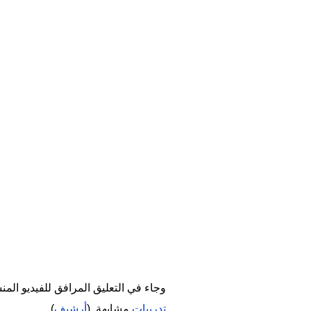
وجاء في التعليق المرافق للفيديو المنشور بتاريخ 21 تشرين الأول/أكتوبر 2025 "جاهزون للانطلاق". وتتضمّن هذ
تدريبات
مشابهة. (
أرشيف
)