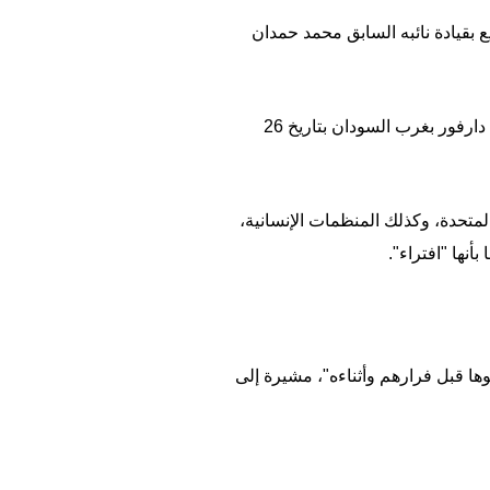
 الدعم السريع بقيادة نائبه السابق محمد حمدان
وبعد حصار دام 18 شهراً، سيطرت قوات الدعم السريع على مدينة الفاشر ذات الأهمية الاستراتيجية في إقليم دارفور بغرب السودان بتاريخ 26
تحدة، وكذلك المنظمات الإنسانية،
نها "افتراء".
أهوالا لا تُصدق عايشوها قبل فرارهم وأثناءه"، مشيرة إلى