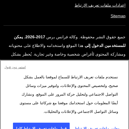
إعدادات ملفات تعريف الارتباط
Sitemap
جميع حقوق النشر محفوظة. وكالة فرانس برس
2017-2026. يمكن
للمستخدمين الدخول إلى
هذا الموقع واستخدامه والاطلاع على محتوياته
ومشاركة المحتوى لأغراض شخصية وخاصة وغير تجارية. يُحظر بشكل
قاطع أي استعمالٍ آخر، ولا سيما نشر أو توزيع أو استخدام محتوى هذا
استمر دون قبول
الموقع، كليًا أو جزئيًا، لأي غرض آخر و/أو بأي وسيلة أخرى، دون اتفاقية
نستخدم ملفات تعريف الارتباط للسماح لموقعنا بالعمل بشكل
ترخيص محددة موقعة مع وكالة فرانس برس. المواد والروابط الواردة في
صحيح، ولتخصيص المحتوى والإعلانات، ولتوفير ميزات وسائل
التقارير، والتي لم تنتجها وكالة فرانس برس، مستخدمة فقط وبالقدر
التواصل الاجتماعي ولتحليل حركة المرور على الموقع. ونشارك
اللازم كعناصر إثبات لمحتوى هذه التقارير. لم تحصل فرانس برس على أي
أيضًا المعلومات حول استخدامك موقعنا مع شركائنا على مستوى
حقوق من المؤلفين أو مالكي حقوق النشر لهذا المحتوى ولا تتحمّل أي
وسائل التواصل الاجتماعي والإعلانات والتحليلات.
مسؤوليّة في هذا الصدد. وكالة فرانس برس وشعارها علامتان تجاريتان
مسجلتان.
معايير ملفات تعريف الارتباط
قبول ملفات تعريف الارتباط كلها