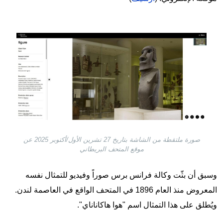
Image
صورة ملتقطة من الشاشة بتاريخ 27 تشرين الأول/أكتوبر 2025 عن
موقع المتحف البريطاني
وسبق أن بثّت وكالة فرانس برس صوراً وفيديو للتمثال نفسه
المعروض منذ العام 1896 في المتحف الواقع في العاصمة لندن.
ويُطلق على هذا التمثال اسم "هوا هاكاناناي".