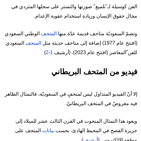
الفن كوسيلة لـ"تلميع" صورتها والتستر على سجلها المتردي في
مجال حقوق الإنسان وزيادة استخدام عقوبة الإعدام.
وتضمّ السعوديّة متاحف قديمة عدّة منها
المتحف
الوطني السعودي
(افتتح عام 1977) إضافة إلى متاحف حديثة مثل
المتحف
السعودي
للفن ّالمعاصر (افتتح عام 2023). (أرشيف
1
-
2
)
فيديو من المتحف البريطاني
إلا أنّ الفيديو المتداول ليس لمتحفٍ في السعوديّة، فالتمثال الظاهر
فيه معروضٌ في المتحف البريطانيّ.
ويعود هذا التمثال المنحوت في القرن الثالث عشر للميلاد إلى
جزيرة الفصح في المحيط الهادئ، بحسب
بيانات
المتحف على
موقعه الإلكتروني. (
أرشيف
)