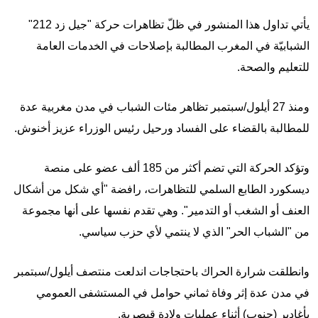
يأتي تداول هذا المنشور في ظلّ تظاهرات حركة "جيل زد 212"
الشبابيّة في المغرب المطالبة بإصلاحات في الخدمات العامة
للتعليم والصحة.
ومنذ 27 أيلول/سبتمبر تظاهر مئات الشباب في مدن مغربية عدة
للمطالبة بالقضاء على الفساد ورحيل رئيس الوزراء عزيز أخنوش.
وتؤكد الحركة التي تضم أكثر من 185 ألف عضو على منصة
ديسكورد الطابع السلمي للتظاهرات، رافضة "أي شكل من أشكال
العنف أو الشغب أو التدمير". وهي تقدم نفسها على أنها مجموعة
من "الشباب الحر" الذي لا ينتمي لأي حزب سياسي.
وانطلقت شرارة الحراك باحتجاجات اندلعت منتصف أيلول/سبتمبر
في مدن عدة إثر وفاة ثماني حوامل في المستشفى العمومي
بأغادير (جنوب) أثناء عمليات ولادة قيصرية.