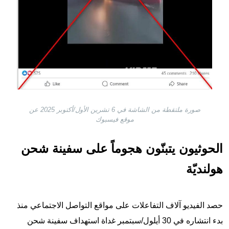
صورة ملتقطة من الشاشة في 6 تشرين الأول/أكتوبر 2025 عن
موقع فيسبوك
الحوثيون يتبنّون هجوماً على سفينة شحن
هولنديّة
حصد الفيديو آلاف التفاعلات على مواقع التواصل الاجتماعي منذ
بدء انتشاره في 30 أيلول/سبتمبر غداة استهداف سفينة شحن