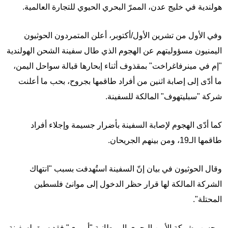
هولندية في خليج عدن، الممرّ البحري الحيوي للتجارة العالمية.
وفي الأول من تشرين الأول/أكتوبر، أعلن المتمردون الحوثيون
اليمنيون مسؤوليتهم عن الهجوم الذي طال سفينة الشحن الهولندية
"إم في مينرفاغراخت" بمقذوف أثناء إبحارها قبالة سواحل اليمن،
ما أدّى إلى إصابة اثنين من أفراد طاقمها بجروح، بحب ما أعلنت
شركة "سبليتهوف" المالكة للسفينة.
كما أدّى الهجوم لإصابة السفينة بأضرار جسيمة وإجلاء أفراد
طاقمها الـ19، ومن بينهم الجريحان.
وقال الحوثيون في بيان إنّ السفينة استُهدفت بسبب "انتهاك
الشركة المالكة لها قرار حظر الدخول إلى موانئ فلسطين
المحتلة".
وبحسب شركة الأمن البحري البريطانية "أمبري" فقد سبق لسفينة