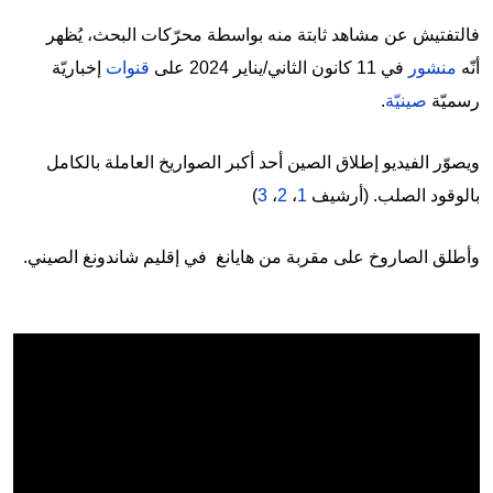
فالتفتيش عن مشاهد ثابتة منه بواسطة محرّكات البحث، يُظهر
أنّه
منشور
في 11 كانون الثاني/يناير 2024 على
قنوات
إخباريّة
رسميّة
صينيّة
.
ويصوّر الفيديو إطلاق الصين أحد أكبر الصواريخ العاملة بالكامل
بالوقود الصلب. (أرشيف
1
،
2
،
3
)
وأطلق الصاروخ على مقربة من هايانغ في إقليم شاندونغ الصيني.