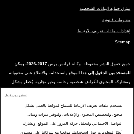
ميثاق حماية البيانات الشخصية
معلومات قانونية
إعدادات ملفات تعريف الارتباط
Sitemap
جميع حقوق النشر محفوظة. وكالة فرانس برس
2017-2026. يمكن
للمستخدمين الدخول إلى
هذا الموقع واستخدامه والاطلاع على محتوياته
ومشاركة المحتوى لأغراض شخصية وخاصة وغير تجارية. يُحظر بشكل
قاطع أي استعمالٍ آخر، ولا سيما نشر أو توزيع أو استخدام محتوى هذا
استمر دون قبول
الموقع، كليًا أو جزئيًا، لأي غرض آخر و/أو بأي وسيلة أخرى، دون اتفاقية
نستخدم ملفات تعريف الارتباط للسماح لموقعنا بالعمل بشكل
ترخيص محددة موقعة مع وكالة فرانس برس. المواد والروابط الواردة في
صحيح، ولتخصيص المحتوى والإعلانات، ولتوفير ميزات وسائل
التقارير، والتي لم تنتجها وكالة فرانس برس، مستخدمة فقط وبالقدر
التواصل الاجتماعي ولتحليل حركة المرور على الموقع. ونشارك
اللازم كعناصر إثبات لمحتوى هذه التقارير. لم تحصل فرانس برس على أي
أيضًا المعلومات حول استخدامك موقعنا مع شركائنا على مستوى