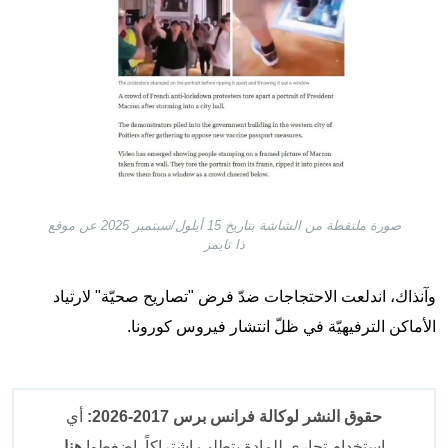
صورة ملتقطة من الشاشة بتاريخ 15 أيلول/سبتمبر 2025 عن موقع
ذا تايمز
وآنذاك، اندلعت الاحتجاجات ضدّ فرض "تصاريح صحيّة" لارتياد
الأماكن الترفيهيّة في ظلّ انتشار فيروس كورونا.
حقوق النشر لوكالة فرانس برس 2017-2026:
أي
استخدام تجاري للمادة يتطلب اشتراكاً. اضغطوا
هنا