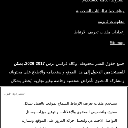
الشروط العامة للاستخدام
ميثاق حماية البيانات الشخصية
معلومات قانونية
إعدادات ملفات تعريف الارتباط
Sitemap
جميع حقوق النشر محفوظة. وكالة فرانس برس
2017-2026. يمكن
للمستخدمين الدخول إلى
هذا الموقع واستخدامه والاطلاع على محتوياته
ومشاركة المحتوى لأغراض شخصية وخاصة وغير تجارية. يُحظر بشكل
قاطع أي استعمالٍ آخر، ولا سيما نشر أو توزيع أو استخدام محتوى هذا
استمر دون قبول
الموقع، كليًا أو جزئيًا، لأي غرض آخر و/أو بأي وسيلة أخرى، دون اتفاقية
نستخدم ملفات تعريف الارتباط للسماح لموقعنا بالعمل بشكل
ترخيص محددة موقعة مع وكالة فرانس برس. المواد والروابط الواردة في
صحيح، ولتخصيص المحتوى والإعلانات، ولتوفير ميزات وسائل
التقارير، والتي لم تنتجها وكالة فرانس برس، مستخدمة فقط وبالقدر
التواصل الاجتماعي ولتحليل حركة المرور على الموقع. ونشارك
اللازم كعناصر إثبات لمحتوى هذه التقارير. لم تحصل فرانس برس على أي