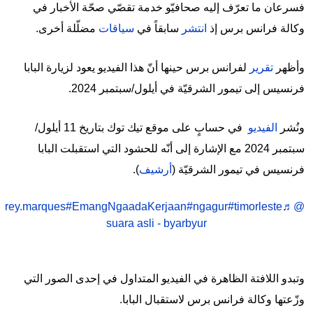
فسرعان ما تعرّف إليه صحافيّو خدمة تقصّي صحّة الأخبار في
وكالة فرانس برس إذ
انتشر
سابقاً في
سياقات
مضلّلة أخرى.
وأظهر
تقرير
لفرانس برس حينها أنّ هذا الفيديو يعود لزيارة البابا
فرنسيس إلى تيمور الشرقيّة في أيلول/سبتمبر 2024.
ونُشر
الفيديو
في حسابٍ على موقع تيك توك بتاريخ 11 أيلول/
سبتمبر 2024 مع الإشارة إلى أنّه للحشود التي استقبلت البابا
فرنسيس في تيمور الشرقيّة (
أرشيف
).
#EmangNgaadaKerjaan
#ngagur
#timorleste
♬
@rey.marques
suara asli - byarbyur
وتبدو اللافتة الظاهرة في الفيديو المتداول في إحدى الصور التي
وزّعتها وكالة فرانس برس لاستقبال البابا.