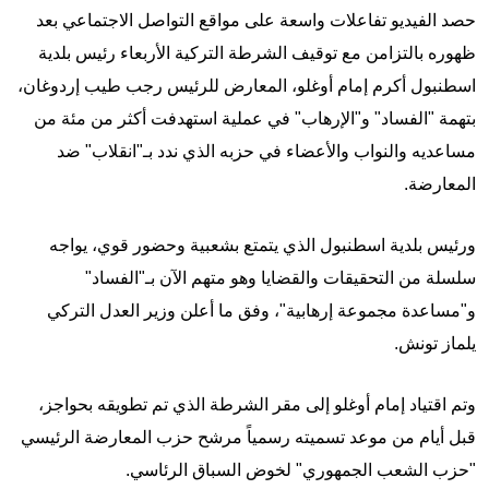
حصد الفيديو تفاعلات واسعة على مواقع التواصل الاجتماعي بعد
ظهوره بالتزامن مع توقيف الشرطة التركية الأربعاء رئيس بلدية
اسطنبول أكرم إمام أوغلو، المعارض للرئيس رجب طيب إردوغان،
بتهمة "الفساد" و"الإرهاب" في عملية استهدفت أكثر من مئة من
مساعديه والنواب والأعضاء في حزبه الذي ندد بـ"انقلاب" ضد
المعارضة.
ورئيس بلدية اسطنبول الذي يتمتع بشعبية وحضور قوي، يواجه
سلسلة من التحقيقات والقضايا وهو متهم الآن بـ"الفساد"
و"مساعدة مجموعة إرهابية"، وفق ما أعلن وزير العدل التركي
يلماز تونش.
وتم اقتياد إمام أوغلو إلى مقر الشرطة الذي تم تطويقه بحواجز،
قبل أيام من موعد تسميته رسمياً مرشح حزب المعارضة الرئيسي
"حزب الشعب الجمهوري" لخوض السباق الرئاسي.