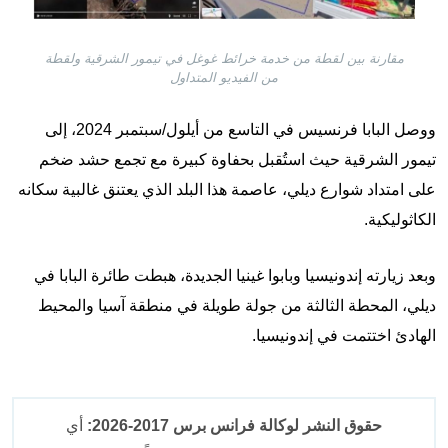
مقارنة بين لقطة من خدمة خرائط غوغل في تيمور الشرقية ولقطة
من الفيديو المتداول
ووصل البابا فرنسيس في التاسع من أيلول/سبتمبر 2024، إلى
تيمور الشرقية حيث استُقبل بحفاوة كبيرة مع تجمع حشد ضخم
على امتداد شوارع ديلي، عاصمة هذا البلد الذي يعتنق غالبية سكانه
الكاثوليكية.
وبعد زيارته إندونيسيا وبابوا غينيا الجديدة، هبطت طائرة البابا في
ديلي، المحطة الثالثة من جولة طويلة في منطقة آسيا والمحيط
الهادئ اختتمت في إندونيسيا.
حقوق النشر لوكالة فرانس برس 2017-2026:
أي