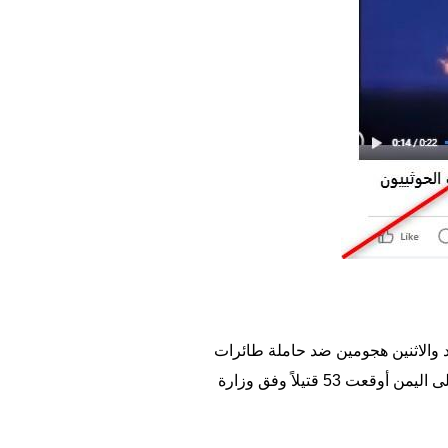
د والاثنين هجومين ضد حاملة طائرات
أميركية في البحر الأحمر، مؤكدين أنهم سيستهدفون أيضا سفن الشحن الأميركية، ردّا على ضربات أميركية على اليمن أوقعت 53 قتيلاً وفق وزارة