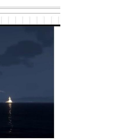
Image