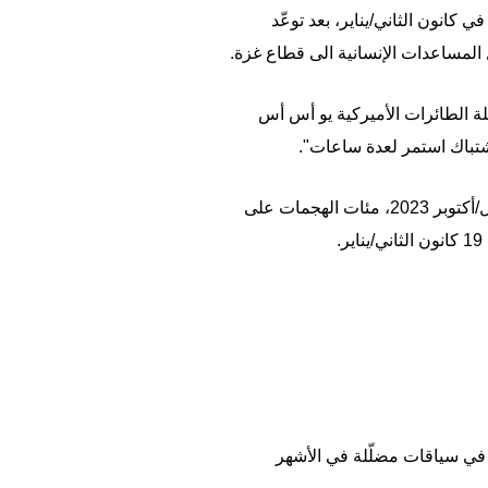
كانون الثاني/يناير، بعد توعّد
 المساعدات الإنسانية الى قطاع غزة.
 على تلغرام "استهدفت بعون الله تعالى وللمرّة الثانية خلال 24 ساعة حاملة الطائرات الأميركية يو أس أس
شتباك استمر لعدة ساعات".
ونفّذ الحوثيون الذين ينتمون إلى "محور المقاومة" المدعوم من إيران، منذ بدء الحرب في غزة في تشرين الأول/أكتوبر 2023، مئات الهجمات على
في سياقات مضلّلة في الأشهر