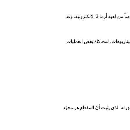
وآنذاك أظهر التفتيش عن الفيديو أنّه منشور على قناة عبر يوتيوب تنشر مقاطع مصوّرة من ألعاب فيديو خصوصاً من لعبة أرما 3 الإلكترونية. وقد
سيناريوهات، لمحاكاة بعض العمليات
ق له الذي يثبت أنّ المقطع هو مجرّد