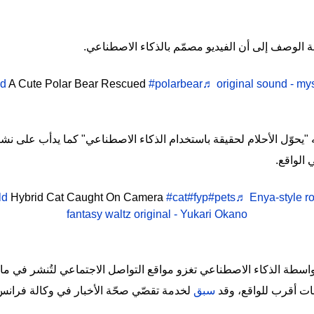
لوصف إلى أن الفيديو مصمّم بالذكاء الاصطناعي.
A Cute Polar Bear Rescued
#polarbear
♬ original sound - mys
حوّل الأحلام لحقيقة باستخدام الذكاء الاصطناعي" كما يدأب على نشر 
 الواقع.
Hybrid Cat Caught On Camera
#cat
#fyp
#pets
♬ Enya-style r
fantasy waltz original - Yukari Okano
اسطة الذكاء الاصطناعي تغزو مواقع التواصل الاجتماعي لتُنشر في ما ب
ات أقرب للواقع، وقد
سبق
لخدمة تقصّي صحّة الأخبار في وكالة فران