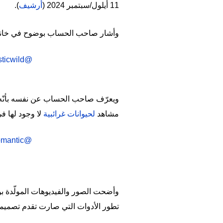
11 أيلول/سبتمبر 2024 (
أرشيف
).
وأشار صاحب الحساب بوضوح في خانة ا
ticwild
@mysticwild
ويعرّف صاحب الحساب عن نفسه بأنّه "ي
مشاهد
لحيوانات غرائبية
لا وجود لها في
omantic
@mysticwild
وأضحت الصور والفيديوهات المولّدة بو
تطور الأدوات التي صارت تقدم تصميم