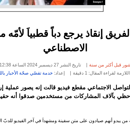
ريق إنقاذ يرجع دباً قطبياَ لأمّه م
الاصطناعي
ور قبل أكثر من سنة
تاريخ النشر 27 ديسمبر 2024 الساعة 12:38
لازمة لقراءة المقال: 1 دقيقة
إعداد:
خدمة تقصّي صحّة الأخبار باللغ
واصل الاجتماعي مقطع فيديو قالت إنه يصور عملية إر
ي حظي بآلاف المشاركات من مستخدمين صدقوا أنه حقيق
 من يبدو أنهم صيادون على متن سفينة ومشهداَ في آخر الفيديو للدبّ 