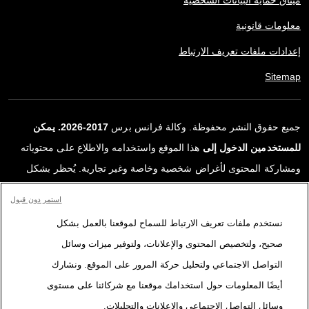
معلومات قانونية
إعدادات ملفات تعريف الارتباط
Sitemap
جميع حقوق النشر محفوظة. وكالة فرانس برس
2017-2026. يمكن
للمستخدمين الدخول إلى
هذا الموقع واستخدامه والاطلاع على محتوياته
ومشاركة المحتوى لأغراض شخصية وخاصة وغير تجارية. يُحظر بشكل
قاطع أي استعمالٍ آخر، ولا سيما نشر أو توزيع أو استخدام محتوى هذا
استمر دون قبول
الموقع، كليًا أو جزئيًا، لأي غرض آخر و/أو بأي وسيلة أخرى، دون اتفاقية
نستخدم ملفات تعريف الارتباط للسماح لموقعنا بالعمل بشكل
ترخيص محددة موقعة مع وكالة فرانس برس. المواد والروابط الواردة في
صحيح، ولتخصيص المحتوى والإعلانات، ولتوفير ميزات وسائل
التقارير، والتي لم تنتجها وكالة فرانس برس، مستخدمة فقط وبالقدر
التواصل الاجتماعي ولتحليل حركة المرور على الموقع. ونشارك
اللازم كعناصر إثبات لمحتوى هذه التقارير. لم تحصل فرانس برس على أي
أيضًا المعلومات حول استخدامك موقعنا مع شركائنا على مستوى
حقوق من المؤلفين أو مالكي حقوق النشر لهذا المحتوى ولا تتحمّل أي
وسائل التواصل الاجتماعي والإعلانات والتحليلات.