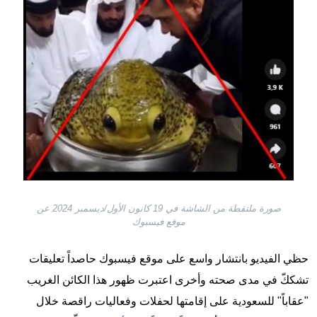
صورة ملتقطة من الشاشة في 19 كانون الأول/ديسمبر 2024 عن
موقع فيسبوك
حظي الفيديو بانتشار واسع على موقع فيسبوك حاصداً تعليقات
تشككّ في مدى صحته وأخرى اعتبرت ظهور هذا الكائن الغريب
"عقاباً" للسعودية على إقامتها لحفلات وفعاليات راقصة خلال