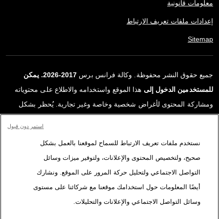
معلومات قانونية
إعدادات ملفات تعريف الارتباط
Sitemap
جميع حقوق النشر محفوظة. وكالة فرانس برس
2017-2026. يمكن
للمستخدمين الدخول إلى
هذا الموقع واستخدامه والاطلاع على محتوياته
ومشاركة المحتوى لأغراض شخصية وخاصة وغير تجارية. يُحظر بشكل
قاطع أي استعمالٍ آخر، ولا سيما نشر أو توزيع أو استخدام محتوى هذا
استمر دون قبول
الموقع، كليًا أو جزئيًا، لأي غرض آخر و/أو بأي وسيلة أخرى، دون اتفاقية
نستخدم ملفات تعريف الارتباط للسماح لموقعنا بالعمل بشكل
ترخيص محددة موقعة مع وكالة فرانس برس. المواد والروابط الواردة في
صحيح، ولتخصيص المحتوى والإعلانات، ولتوفير ميزات وسائل
التقارير، والتي لم تنتجها وكالة فرانس برس، مستخدمة فقط وبالقدر
التواصل الاجتماعي ولتحليل حركة المرور على الموقع. ونشارك
اللازم كعناصر إثبات لمحتوى هذه التقارير. لم تحصل فرانس برس على أي
أيضًا المعلومات حول استخدامك موقعنا مع شركائنا على مستوى
حقوق من المؤلفين أو مالكي حقوق النشر لهذا المحتوى ولا تتحمّل أي
وسائل التواصل الاجتماعي والإعلانات والتحليلات.
مسؤوليّة في هذا الصدد. وكالة فرانس برس وشعارها علامتان تجاريتان