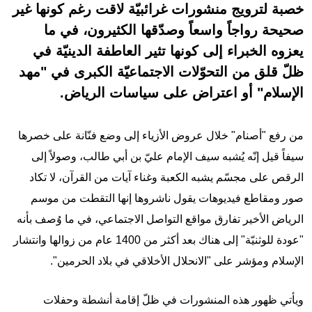
خصبة لترويج منشورات غرائبيّة لاقت رغم كونها غير
صحيحة رواجاً واسعاً وصدّقها الكثيرون، في ما
يعزوه الخبراء إلى كونها تثير العاطفة الدينيّة في
ظلّ قلق من التحوّلات الاجتماعيّة الكبرى في "مهد
الإسلام" أو اعتراض على سياسات الرياض.
من رفع "أصنام" خلال عروض الأزياء إلى وضع فنّانة على خصرها
سيفاً قيل إنّه يُشبه سيف الإمام عليّ بن أبي طالب، وصولاً إلى
الرقص على مجسّم يشبه الكعبة وغناء آيات من القرآن، لا تكاد
صور ومقاطع فيديوهات يقول ناشروها إنها التقطت من موسم
الرياض الأخير تفارق مواقع التواصل الاجتماعي، في ما وُصف بأنه
"عودة للوثنيّة" إلى هناك بعد أكثر من 1400 عام من زوالها وانتشار
الإسلام ومؤشر على "الانحلال الأخلاقي في بلاد الحرمين".
ويأتي ظهور هذه المنشورات في ظلّ إقامة أنشطة وحفلات