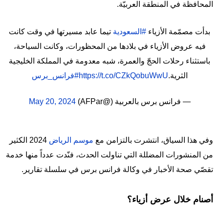
المحافظة في المنطقة العربيّة.
بدأت مصمّمة الأزياء
#السعودية
تيما عابد مسيرتها في وقت كانت
فيه عروض الأزياء في بلادها من المحظورات، وكانت السياحة،
باستثناء رحلات الحجّ والعمرة، شبه معدومة في المملكة الخليجية
الثرية.
https://t.co/CZkQobuWwU
#فرانس_برس
— فرانس برس بالعربية (@AFPar)
May 20, 2024
وفي هذا السياق، انتشرت بالتزامن مع
موسم الرياض
2024 الكثير
من المنشورات المضللة التي تناولت الحدث، فنّدت عدداً منها خدمة
تقصّي صحة الأخبار في وكالة فرانس برس في سلسلة تقارير.
أصنام خلال عرض أزياء؟