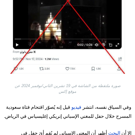
صورة ملتقطة من الشاشة في 19 تشرين الثاني/نوفمبر 2024 عن
موقع إكس
وفي السياق نفسه، انتشر
فيديو
قيل إنه يُصوّر اقتحام فتاة سعودية
المسرح خلال حفل للمغني الإسباني إنريكي إغليسياس في الرياض.
إلا أن
البحث
أظهر أن المغني الإسباني لم يُقم أيَ حفل في