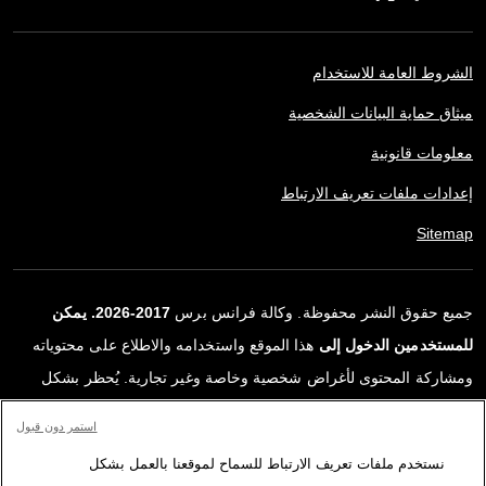
الشروط العامة للاستخدام
ميثاق حماية البيانات الشخصية
معلومات قانونية
إعدادات ملفات تعريف الارتباط
Sitemap
جميع حقوق النشر محفوظة. وكالة فرانس برس
2017-2026. يمكن
للمستخدمين الدخول إلى
هذا الموقع واستخدامه والاطلاع على محتوياته
ومشاركة المحتوى لأغراض شخصية وخاصة وغير تجارية. يُحظر بشكل
قاطع أي استعمالٍ آخر، ولا سيما نشر أو توزيع أو استخدام محتوى هذا
استمر دون قبول
الموقع، كليًا أو جزئيًا، لأي غرض آخر و/أو بأي وسيلة أخرى، دون اتفاقية
نستخدم ملفات تعريف الارتباط للسماح لموقعنا بالعمل بشكل
ترخيص محددة موقعة مع وكالة فرانس برس. المواد والروابط الواردة في