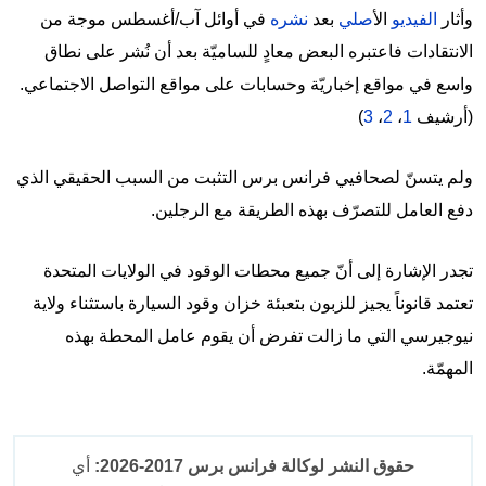
وأثار
الفيديو
الأ
صلي
بعد
نشره
في أوائل آب/أغسطس موجة من
الانتقادات فاعتبره البعض معادٍ للساميّة بعد أن نُشر على نطاق
واسع في مواقع إخباريّة وحسابات على مواقع التواصل الاجتماعي.
(أرشيف
1
،
2
،
3
)
ولم يتسنّ لصحافيي فرانس برس التثبت من السبب الحقيقي الذي
دفع العامل للتصرّف بهذه الطريقة مع الرجلين.
تجدر الإشارة إلى أنّ جميع محطات الوقود في الولايات المتحدة
تعتمد قانوناً يجيز للزبون بتعبئة خزان وقود السيارة باستثناء ولاية
نيوجيرسي التي ما زالت تفرض أن يقوم عامل المحطة بهذه
المهمّة.
حقوق النشر لوكالة فرانس برس 2017-2026:
أي