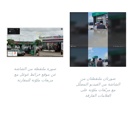
Image
Image
صورة ملتقطة من الشاشة
عن موقع خرائط غوغل مع
صورتان ملتقطتان من
مربعات ملوّنة للمقارنة
الشاشة من الفيديو المضلّل
مع مربّعات ملوّنة على
العلامات الفارقة