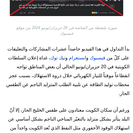
صورة ملتقطة من الشاشة في 28 حزيران/يونيو 2024 من موقع
فيسبوك
بدأ التداول في هذا الفيديو حاصداً عشرات المشاركات والتعليقات
على كلّ من
فيسبوك
و
انستغرام
و
تيك توك
، غداة إعلان السلطات
الكويتية في 20 حزيران/يونيو الحالي أن بعض المناطق تواجه
انقطاعاً موقتاً للتيار الكهربائي خلال ذروة الاستهلاك، بسبب عجز
محطات توليد الطاقة عن تلبية الطلب المتزايد الناجم عن الطقس
الحار.
ورغم أن سكان الكويت معتادون على طقس الخليج الحار، إلا أنّ
البلد يتأثر بشكل متزايد بالتغيّر المناخي الناجم بشكل أساسي عن
استهلاك الوقود الأحفوري مثل النفط الذي تُعد الكويت واحداً من