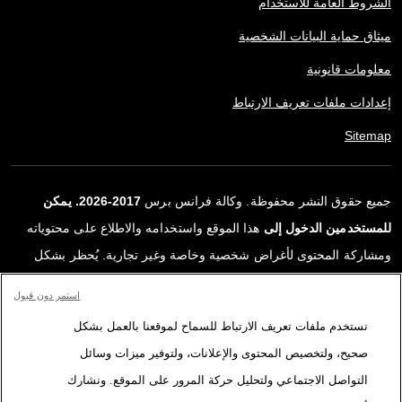
الشروط العامة للاستخدام
ميثاق حماية البيانات الشخصية
معلومات قانونية
إعدادات ملفات تعريف الارتباط
Sitemap
جميع حقوق النشر محفوظة. وكالة فرانس برس
2017-2026. يمكن
للمستخدمين الدخول إلى
هذا الموقع واستخدامه والاطلاع على محتوياته
ومشاركة المحتوى لأغراض شخصية وخاصة وغير تجارية. يُحظر بشكل
قاطع أي استعمالٍ آخر، ولا سيما نشر أو توزيع أو استخدام محتوى هذا
استمر دون قبول
الموقع، كليًا أو جزئيًا، لأي غرض آخر و/أو بأي وسيلة أخرى، دون اتفاقية
نستخدم ملفات تعريف الارتباط للسماح لموقعنا بالعمل بشكل
ترخيص محددة موقعة مع وكالة فرانس برس. المواد والروابط الواردة في
صحيح، ولتخصيص المحتوى والإعلانات، ولتوفير ميزات وسائل
التقارير، والتي لم تنتجها وكالة فرانس برس، مستخدمة فقط وبالقدر
التواصل الاجتماعي ولتحليل حركة المرور على الموقع. ونشارك
اللازم كعناصر إثبات لمحتوى هذه التقارير. لم تحصل فرانس برس على أي