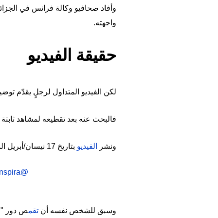
وأفاد صحافيو وكالة فرانس في الجزائ
واجهته.
حقيقة الفيديو
لكن الفيديو المتداول لرجلٍ يقدّم تو
فالبحث عنه بعد تقطيعه لمشاهد ثابتة 
ونشر
الفيديو
بتاريخ 17 نيسان/أبريل الماضي وأعقبه ب
nspira
@selimhaffar3
وسبق للشخص نفسه أن
تقم
ص دور "م