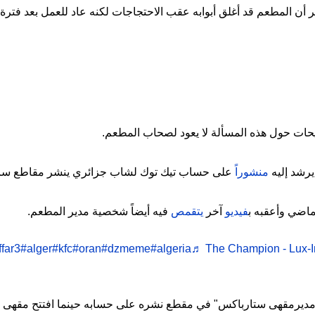
ر أن المطعم قد أغلق أبوابه عقب الاحتجاجات لكنه عاد للعمل بعد فتر
ضيحات حول هذه المسألة لا يعود لصحاب المطعم.
يرشد إليه
منشوراً
على حساب تيك توك لشاب جزائري ينشر مقاطع سا
فيديو
آخر
يتقمص
فيه أيضاً شخصية مدير المطعم.
#alger
#kfc
#oran
#dzmeme
#algeria
♬ The Champion - Lux-I
ديرمقهى ستارباكس" في مقطع نشره على حسابه حينما افتتح مقهى 