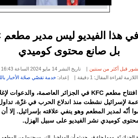
بل صانع محتوى كوميدي
شور قبل أكثر من سنتين
تاريخ النشر 14 مايو 2024 الساعة 16:43
لازمة لقراءة المقال: 1 دقيقة
إعداد:
خدمة تقصّي صحّة الأخبار باللغ
تزامناً مع الضجّة التي رافقت افتتاح مطعم KFC في الجزائر ال
داعمة لإسرائيل نشطت منذ اندلاع الحرب في غزّة، تدا
ا أنّه لمدير المطعم وهو ينفي علاقته بإسرائيل. إلا أ
حتوى كوميدي نشر الفيديو على سبيل الهزل.
لجزائريّة. ومما جاء في حديثه أن المداخيل التي سيجنيها من المطعم ل