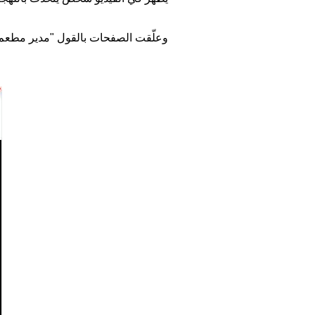
وعلّقت الصفحات بالقول "مدير مطعم KFC الجزائر يوضح كل شيء بخصوص الضجّة التي رافقت افتتاح مطعمه بالجزائ
Image