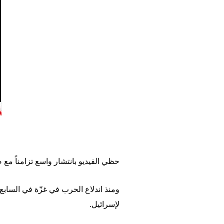
حظي الفيديو بانتشار واسع تزامناً مع ض
لإسرائيل.