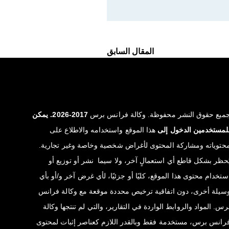
المقال السابق
ميع حقوق النشر محفوظة. وكالة فرانس برس
2017-2026. يمكن
لمستخدمين الدخول إلى
هذا الموقع واستخدامه والاطلاع على
حتوياته ومشاركة المحتوى لأغراض شخصية وخاصة وغير تجارية.
ُحظر بشكل قاطع أي استعمالٍ آخر، ولا سيما نشر أو توزيع أو
ستخدام محتوى هذا الموقع، كليًا أو جزئيًا، لأي غرض آخر و/أو بأي
سيلة أخرى، دون اتفاقية ترخيص محددة موقعة مع وكالة فرانس
رس. المواد والروابط الواردة في التقارير، والتي لم تنتجها وكالة
رانس برس، مستخدمة فقط وبالقدر اللازم كعناصر إثبات لمحتوى