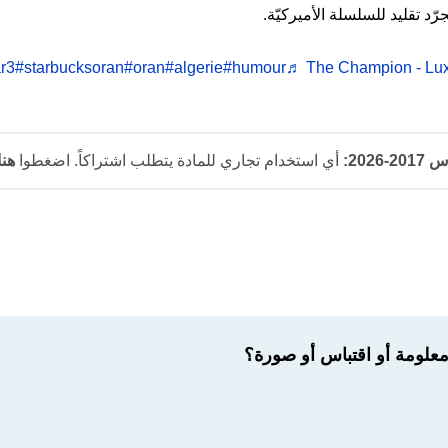
رّد تقليد للسلسلة الأميركيّة.
#starbucksoran
#oran
#algerie
#humour
♬ The Champion - Lux
202:
أي استخدام تجاري للمادة يتطلب اشتراكاً. اضغطوا
هنا
لومة أو اقتباس أو صورة؟