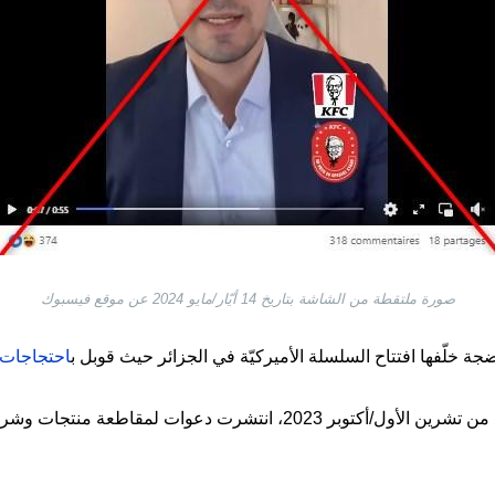
صورة ملتقطة من الشاشة بتاريخ 14 أيّار/مايو 2024 عن موقع فيسبوك
جة خلّفها افتتاح السلسلة الأميركيّة في الجزائر حيث قوبل ب
احتجاجات
ومنذ اندلاع الحرب في غزّة في السابع من تشرين الأول/أكتوبر 2023، انتشرت 