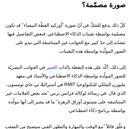
صورة مصمّمة؟
كلّ ذلك يدفع للشكّ في أنّ صورة "أوركيد القطّة البيضاء" قد تكون
مصمّمة بواسطة تقنيات الذكاء الاصطناعي. فبعض التفاصيل فيها
تتشابه إلى حدّ كبير مع الجوانب غير المتناسقة التي تبدو على
الصور المولّدة بواسطة هذه التقنيات.
إلى ذلك، أكّد على هذه النقطة بالذات
الخبير
في الجوانب البصريّة
للصور المولّدة بواسطة الذكاء الاصطناعي والأستاذ في معهد
ملبورن الملكي للتكنولوجيا RMIT في أسترالي
ا،
تي جاي تومسون،
الذي قال في رسالة لوكالة فرانس برس "نجد بعض العلامات غير
المتناسقة على مستوى أوراق الزهرة" ما قد يشير إلى أنها مولّدة
بواسطة برنامج ذكاء اصطناعي.
وعلّق قائلاً "مع الوقت والمهارة والتطور الفني سيصبح من الصعب