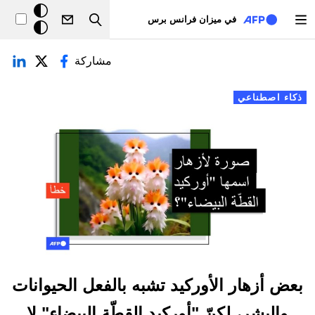
تجاوز إلى المحتوى الرئيسي
خلفيّة
في ميزان فرانس برس
Search
داكنة
لتبويبات الأساسية
مشاركة
ذكاء اصطناعي
بعض أزهار الأوركيد تشبه بالفعل الحيوانات
والبشر، لكنّ "أوركيد القطّة البيضاء" لا