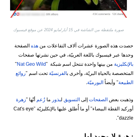
صورة ملتقطة من الشاشة في 15 أيار/مايو 2024 عن موقع فيسبوك
حصدت هذه الصورة عشرات آلاف التفاعلات من
هذه
الصفحة
وحدها عبر فيسبوك باللغة العربيّة، في حين نشرتها صفحات
بالإنكليزية
من بينها واحدة تنتحل اسم شبكة "
Nat Geo Wild
"
المتخصصة بالحياة البريّة، وأخرى ب
الفرنسيّة
تحت اسم "
روائع
الطبيعة
" وأيضاً
البورميّة
.
وذهبت بعض
الصفحات
إلى
التسويق
ل
بذور
ما
زُعم
أنّها "
زهرة
أوركيد القطة البيضاء" أو ما أُطلق عليها بالإنكليزيّة "Cat's eye
dazzle".
زهرة لا وجود لها