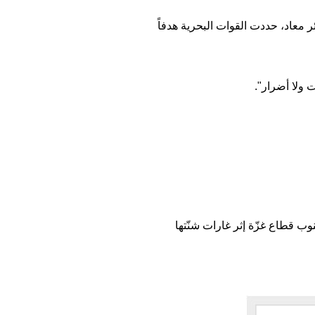
 معاد، حددت القوات البحرية هدفاً
 ولا أضرار".
جارات في خان يونس في جنوب قطاع غزّة إثر غارات شنّتها