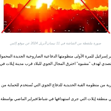
صورة ملتقطة من الشاشة في 11 نيسان/أبريل 2024 عن موقع إكس
شر إسرائيل للمرة الأولى منظومتها الدفاعية الصاروخية الجديدة المحم
تصدي لهدف "مشبوه" اخترق المجال الجوي للبلاد قرب مدينة إيلات في
 من منظومة القبة الحديدية للدفاع الجوي التي تُستخدم للحماية من ا
في منطقة إيلات التي جرى استهدافها في شباط/فبراير الماضي بواسطة 