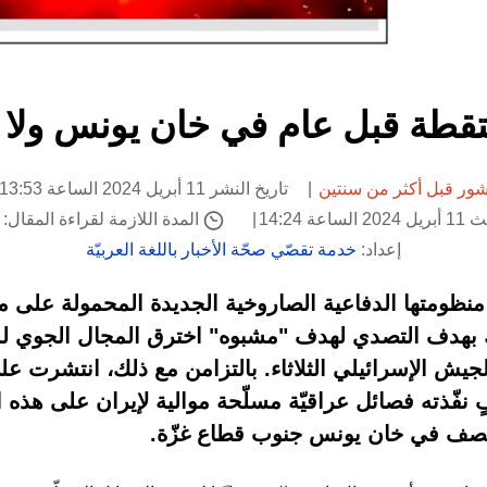
قطة قبل عام في خان يونس ولا ش
ور قبل أكثر من سنتين
تاريخ النشر 11 أبريل 2024 الساعة 13:53
عة 14:24
المدة اللازمة لقراءة المقال: 1 دقيقة
إعداد:
خدمة تقصّي صحّة الأخبار باللغة العربيّة
نظومتها الدفاعية الصاروخية الجديدة المحمولة على م
بهدف التصدي لهدف "مشبوه" اخترق المجال الجوي للب
جيش الإسرائيلي الثلاثاء. بالتزامن مع ذلك، انتشرت عل
نفّذته فصائل عراقيّة مسلّحة موالية لإيران على هذه الم
قصف في خان يونس جنوب قطاع غزّة.