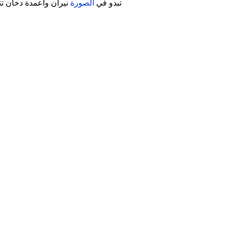
تبدو في
الصورة
نيران وأعمدة دخان تت
Image