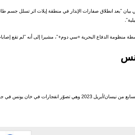
بيان "بعد انطلاق صفارات الإنذار في منطقة إيلات اثر تسلل جسم طائر
لية".
ة منظومة الدفاع البحرية +سي دوم+"، مشيرا إلى أنه "لم تقع إصابات
ونس
فلقد وزّعتها وكالة فرانس برس في السابع من نيسان/أبريل 2023 وهي تصوّر انف