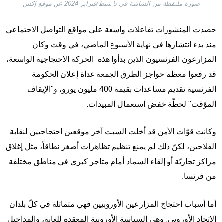
صورة ملتقطة من الشاشة في 5 شبط/فبراير 2024 عن موقع إكس
حصدت المنشورات تفاعلات واسعة على مواقع التواصل الاجتماعي
منذ بدء انتشارها في نهاية الأسبوع الماضي، في وقت وكان
المزارعون الفرنسيون الذين بدأوا هذه الحركة الاحتجاجية الواسعة،
قد رفعوا معظم حواجز الطرق الجمعة غداة إعلان الحكومة
الفرنسية تقديم مساعدات بقيمة 400 مليون يورو، و"الإيقاف
المؤقت" لخطّة خفض استعمال المبيدات.
وكانت قوّات الأمن قد أخلت السبت آخر موقعين احتجاجيين لنقابة
الفلاحين، لكنّ ذلك لم يمنع تنظيم تظاهرات أصغر نطاقاً، مثل إغلاق
مراكز تجاريّة أو إلقاء السماد أمام متاجر كبرى في مناطق مختلفة
من فرنسا.
أما أسباب احتجاج المزارعين الأوروبيين فهي متماثلة في كلّ بلدان
الاتحاد الأوروبي، وهي السياسة الأوروبية المعقدة للغاية، والمداخيل