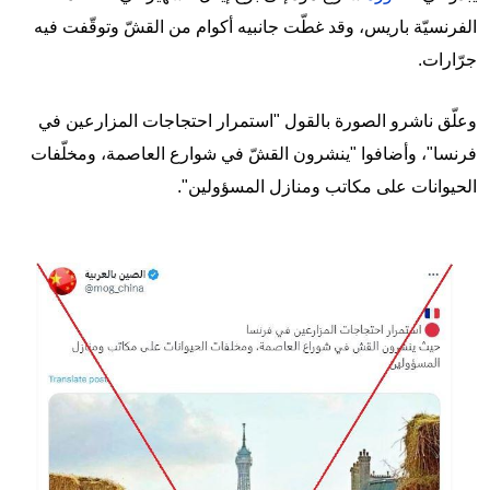
الفرنسيّة باريس، وقد غطّت جانبيه أكوام من القشّ وتوقّفت فيه
جرّارات.
وعلّق ناشرو الصورة بالقول "استمرار احتجاجات المزارعين في
فرنسا"، وأضافوا "ينشرون القشّ في شوارع العاصمة، ومخلّفات
الحيوانات على مكاتب ومنازل المسؤولين".
Image