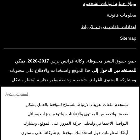
ميثاق حماية البيانات الشخصية
معلومات قانونية
إعدادات ملفات تعريف الارتباط
Sitemap
جميع حقوق النشر محفوظة. وكالة فرانس برس
2017-2026. يمكن
للمستخدمين الدخول إلى
هذا الموقع واستخدامه والاطلاع على محتوياته
ومشاركة المحتوى لأغراض شخصية وخاصة وغير تجارية. يُحظر بشكل
قاطع أي استعمالٍ آخر، ولا سيما نشر أو توزيع أو استخدام محتوى هذا
استمر دون قبول
الموقع، كليًا أو جزئيًا، لأي غرض آخر و/أو بأي وسيلة أخرى، دون اتفاقية
نستخدم ملفات تعريف الارتباط للسماح لموقعنا بالعمل بشكل
ترخيص محددة موقعة مع وكالة فرانس برس. المواد والروابط الواردة في
صحيح، ولتخصيص المحتوى والإعلانات، ولتوفير ميزات وسائل
التقارير، والتي لم تنتجها وكالة فرانس برس، مستخدمة فقط وبالقدر
التواصل الاجتماعي ولتحليل حركة المرور على الموقع. ونشارك
اللازم كعناصر إثبات لمحتوى هذه التقارير. لم تحصل فرانس برس على أي
أيضًا المعلومات حول استخدامك موقعنا مع شركائنا على مستوى
حقوق من المؤلفين أو مالكي حقوق النشر لهذا المحتوى ولا تتحمّل أي