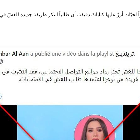
حبّات أرزّ عليها كتاباتٌ دقيقة، أن طالباً ابتكر طريقة جديدة للغشّ ف