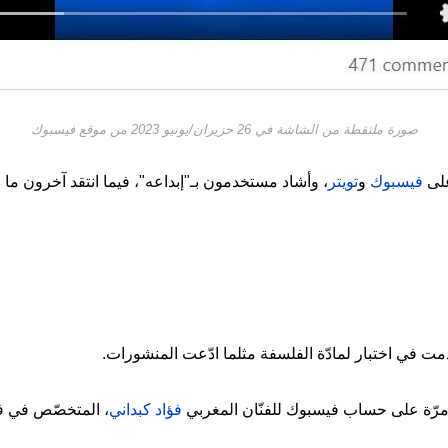
صورة ملتقطة من الشاشة في 26 حزيران/يونيو 2023 من موقع فيسبوك
على
فيسبوك
و
تويتر
، وأشاد مستخدمون بـ"إبداعه"، فيما انتقد آخرون ما ا
ت في اختبار لمادّة الفلسفة مثلما ادّعت المنشورات.
ل مرّة على حساب فيسبوك للفنّان المغربي
فؤاد كبداني
، المتخصّص في فن