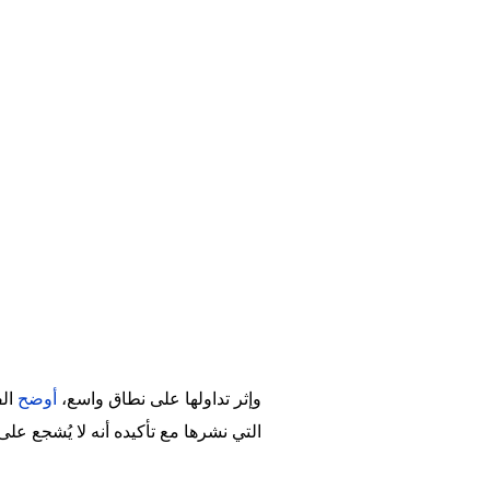
وإثر تداولها على نطاق واسع،
أوضح
ال
التي نشرها مع تأكيده أنه لا يُشجع عل