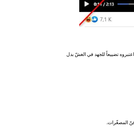
عتبروه تضييعاً للجهد في الغشّ بدل
ّ المصغّرات.