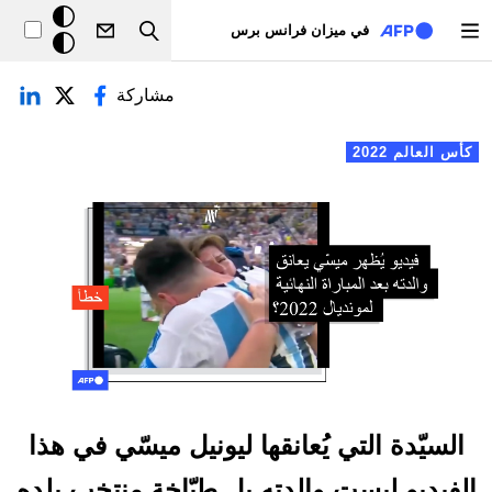
تجاوز إلى المحتوى الرئيسي
خلفيّة
في ميزان فرانس برس
Search
داكنة
لتبويبات الأساسية
مشاركة
كأس العالم 2022
السيّدة التي يُعانقها ليونيل ميسّي في هذا
الفيديو ليست والدته بل طبّاخة منتخب بلده