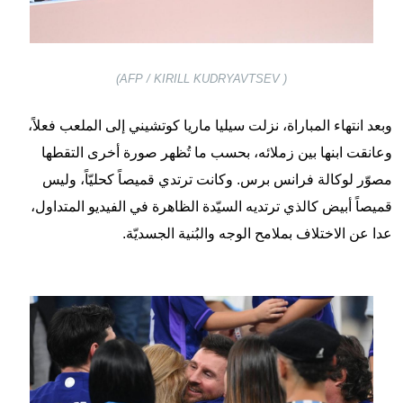
( AFP / KIRILL KUDRYAVTSEV)
وبعد انتهاء المباراة، نزلت سيليا ماريا كوتشيني إلى الملعب فعلاً،
وعانقت ابنها بين زملائه، بحسب ما تُظهر صورة أخرى التقطها
مصوّر لوكالة فرانس برس. وكانت ترتدي قميصاً كحليّاً، وليس
قميصاً أبيض كالذي ترتديه السيّدة الظاهرة في الفيديو المتداول،
عدا عن الاختلاف بملامح الوجه والبُنية الجسديّة.
Image