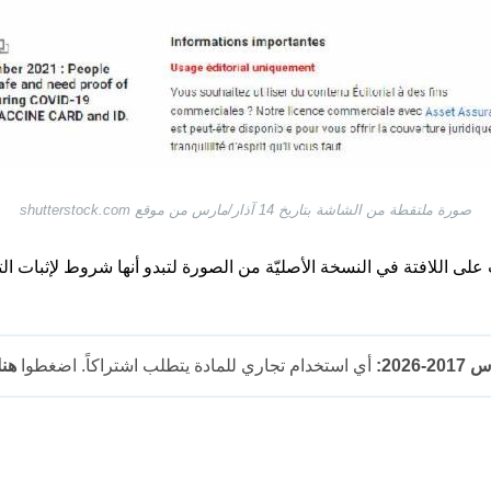
صورة ملتقطة من الشاشة بتاريخ 14 آذار/مارس من موقع shutterstock.com
لى اللافتة في النسخة الأصليّة من الصورة لتبدو أنها شروط لإثبات الت
202:
أي استخدام تجاري للمادة يتطلب اشتراكاً. اضغطوا
هنا