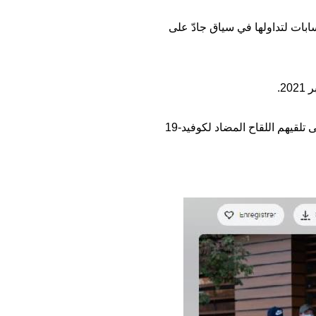
ابات لتداولها في سياق جادّ على
2.
وجاء في التعليق المرافق "أشخاص يقفون في طابور أمام مطعم في كندا، حيث هم ملزمون بإظهار إثبات على تلقيهم اللقاح المضاد لكوفيد-19