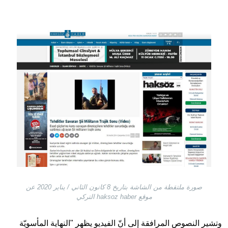
Image
صورة ملتقطة من الشاشة بتاريخ 8 كانون الثاني / يناير 2020 عن
موقع haksoz haber التركي
وتشير النصوص المرافقة إلى أنّ الفيديو يظهر "النهاية المأسويّة