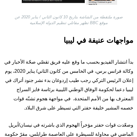
صورة ملتقطة من الشاشة بتاريخ 10 كانون الثاني / يناير 2020 عن
موقع BBC تظهر مقاتلي تنظيم الدولة الإسلامية
مواجهات عنيفة في ليبيا
بدأ انتشار الفيديو بحسب ما وقع عليه فريق تقصّي صحّة الأخبار في
وكالة فرانس برس، في الخامس من كانون الثاني/ يناير 2020، يوم
إعلان الرئيس التركي رجب طيب إردوغان
بدء نشر جنود أتراك في
ليبيا دعما لحكومة الوفاق الوطني الليبية برئاسة فايز السراج
المعترف بها من الأمم المتحدة،
في مواجهة هجوم تشنّه قوات
خصمه المشير خليفة حفتر التي تسيطر على شرق البلاد.
وصعّدت قوات حفتر مؤخراً الهجوم الذي باشرته في نيسان/أبريل
الماضي في محاولة للسيطرة على العاصمة طرابلس، مقرّ حكومة