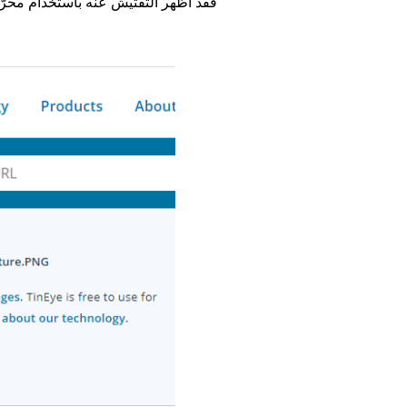
فقد أظهر التفتيش عنه باستخدام محر
Image