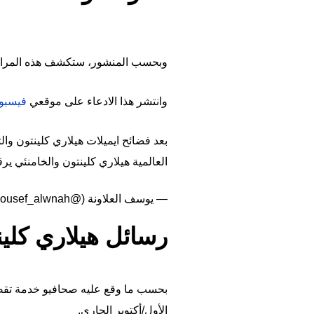
وبحسب المنشور، ستكشف هذه المراسلات 
وانتشر هذا الادعاء على موقعي
فيسبو
بعد فضائح ايميلات هيلاري كلينتون وال
العالمية هيلاري كلينتون والخامنئي ي
— يوسف العلاونة (@yousef_alwnah)
رسائل هيلاري كلين
بحسب ما وقع عليه صحافيو خدمة تقصّي
الأول/أكتوبر الجاري.