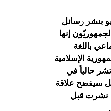
بيو بنشر رسائل
لجمهوريّون إنها
عي باللغة
هورية الإسلامية
شر حالياً في
ئل سيفضح علاقة
ة نشرت قبل