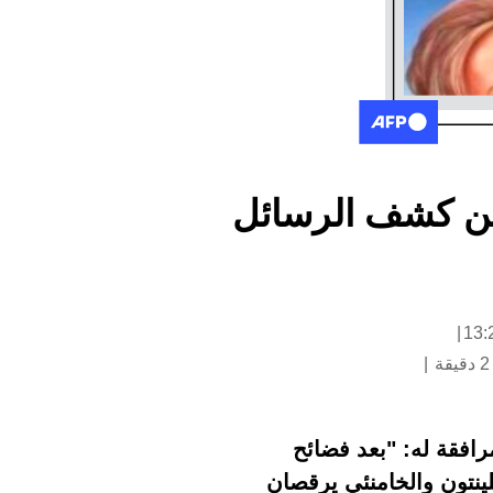
ن عن كشف الرسائل
رافقة له: "بعد فضائح
كلينتون والخامنئي يرقصان