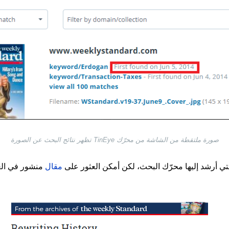
صورة ملتقطة من الشاشة من محرّك TinEye تظهر نتائج البحث عن الصورة
تي أرشد إليها محرّك البحث، لكن أمكن العثور على
مقال
منشور في العام 2014