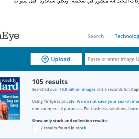
ّكات البحث أنه منشور في صحيفة "ويكلي ستاندرد" قبل سنوات.