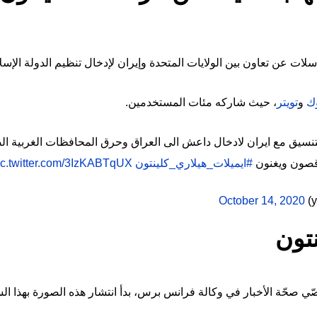
عن تعاون بين الولايات المتحدة وإيران لإدخال تنظيم الدولة الإسلام
ك
و
تويتر
، حيث شاركه مئات المستخدمين.
تنسيق مع ايران لادخال داعش الى العراق وحرق المحافظات الغربية الصور
رقصون ويغنون
#ايميلات_هيلاري_كلينتون
ic.twitter.com/3IzKABTqUX
October 14, 2020
تون
 صحّة الأخبار في وكالة فرانس برس، بدأ انتشار هذه الصورة بهذا ا