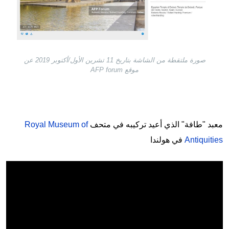
صورة ملتقطة من الشاشة بتاريخ 11 تشرين الأول/أكتوبر 2019 عن
موقع AFP forum
معبد "طافة" الذي أعيد تركيبه في متحف
Royal Museum of
Antiquities
في هولندا