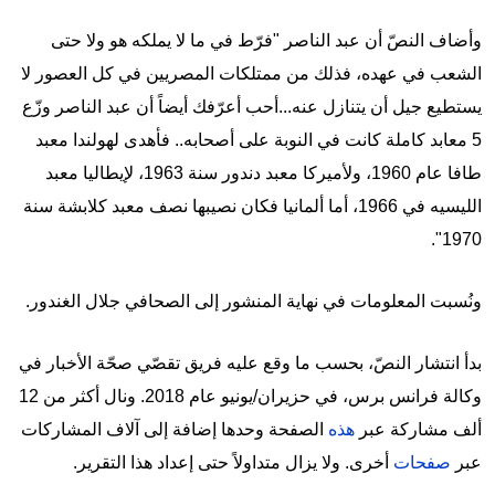
وأضاف النصّ أن عبد الناصر "فرّط في ما لا يملكه هو ولا حتى
الشعب في عهده، فذلك من ممتلكات المصريين في كل العصور لا
يستطيع جيل أن يتنازل عنه...أحب أعرّفك أيضاً أن عبد الناصر وزّع
5 معابد كاملة كانت في النوبة على أصحابه.. فأهدى لهولندا معبد
طافا عام 1960، ولأميركا معبد دندور سنة 1963، لإيطاليا معبد
الليسيه في 1966، أما ألمانيا فكان نصيبها نصف معبد كلابشة سنة
1970".
ونُسبت المعلومات في نهاية المنشور إلى الصحافي جلال الغندور.
بدأ انتشار النصّ، بحسب ما وقع عليه فريق تقصّي صحّة الأخبار في
وكالة فرانس برس، في حزيران/يونيو عام 2018. ونال أكثر من 12
ألف مشاركة عبر
هذه
الصفحة وحدها إضافة إلى آلاف المشاركات
عبر
صفحات
أخرى. ولا يزال متداولاً حتى إعداد هذا التقرير.