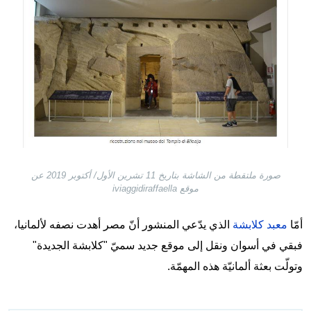
صورة ملتقطة من الشاشة بتاريخ 11 تشرين الأول/ أكتوبر 2019 عن
موقع iviaggidiraffaella
أمّا
معبد كلابشة
الذي يدّعي المنشور أنّ مصر أهدت نصفه لألمانيا،
فبقي في أسوان ونقل إلى موقع جديد سميّ "كلابشة الجديدة"
وتولّت بعثة ألمانيّة هذه المهمّة.