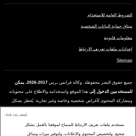
الشروط العامة للاستخدام
ميثاق حماية البيانات الشخصية
معلومات قانونية
إعدادات ملفات تعريف الارتباط
Sitemap
جميع حقوق النشر محفوظة. وكالة فرانس برس
2017-2026. يمكن
للمستخدمين الدخول إلى
هذا الموقع واستخدامه والاطلاع على محتوياته
ومشاركة المحتوى لأغراض شخصية وخاصة وغير تجارية. يُحظر بشكل
قاطع أي استعمالٍ آخر، ولا سيما نشر أو توزيع أو استخدام محتوى هذا
استمر دون قبول
الموقع، كليًا أو جزئيًا، لأي غرض آخر و/أو بأي وسيلة أخرى، دون اتفاقية
نستخدم ملفات تعريف الارتباط للسماح لموقعنا بالعمل بشكل
ترخيص محددة موقعة مع وكالة فرانس برس. المواد والروابط الواردة في
صحيح، ولتخصيص المحتوى والإعلانات، ولتوفير ميزات وسائل