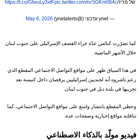
של מריה
pic.twitter.com/nc5GKm064c
https://t.co/GIwuLy3xtF
— ynet עדכוני (@ynetalerts)
May 6, 2026
كما تضرّرت كنائس عدّة جراء القصف الإسرائيلي على جنوب لبنان
خلال الأشهر الماضية.
في هذا السياق ظهر على مواقع التواصل الاجتماعي المقطع الذي
زعم ناشروه أنه لجنديين إسرائيليين يرقصان داخل كنيسة بعد
تخريبها في بلدة دبل في جنوب لبنان.
وحظي المقطع بانتشار واسع على مواقع التواصل الاجتماعي، كما
تناقلته مواقع إخبارية وصفحات عدة.
فيديو مولّد بالذكاء الاصطناعي