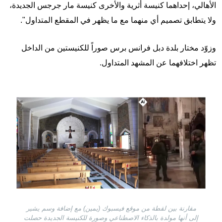
الأهالي، إحداهما كنيسة أثرية والأخرى كنيسة مار جرجس الجديدة،
ولا يتطابق تصميم أي منهما مع ما يظهر في المقطع المتداول".
وزوّد مختار بلدة دبل فرانس برس صوراً للكنيستين من الداخل
تظهر اختلافهما عن المشهد المتداول.
Image
مقارنة بين لقطة من موقع فيسبوك (يمين) مع إضافة وسم يشير
إلى أنها مولدة بالذكاء الاصطناعي وصورة للكنيسة الجديدة حصلت