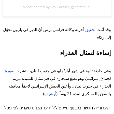
A post shared by Afp Factuel (@afpfactuel)
وقد أثبت
تحقيق
أجرته وكالة فرانس برس أنّ الدير في يارون تحوّل
إلى ركام.
إساءة لتمثال العذراء
وفي حادثة ثانية في شهر أيار/مايو في جنوب لبنان، انتشرت
صورة
لجنديّ إسرائيليّ وهو يضع سيجارة في فم تمثال للسيدة مريم
العذراء في جنوب لبنان، وأعلن الجيش الإسرائيلي لاحقاً معاقبته
بالسجن العسكري لمدة 21 يوماً. (
أرشيف
)
שערורייה חדשה בלבנון: חייל צה"ל תועד מכניס סיגריה לפי פסל