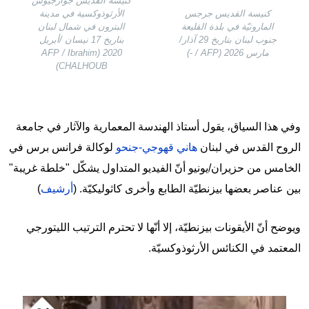
كنيسة القديس جوارجيوس
كنيسة القديس جرجس
الأرثوذوكسية في مدينة
المارونيّة في بلدة القليعة
البترون في شمال لبنان
جنوب لبنان بتاريخ 29 آذار/
بناريخ 17 نيسان /أبريل
مارس 2026 (AFP / -)
2020 (AFP / Ibrahim
CHALHOUB)
وفي هذا السياق، يقول أستاذ الهندسة المعمارية والآثار في جامعة
الروح القدس في لبنان
هاني قهوجي-جنحو
لوكالة فرانس برس في
الخامس من حزيران/يونيو أنّ الفيديو المتداول يشكّل "خلطة غريبة"
بين عناصر بعضها بيزنطيّة الطابع وأخرى كاثوليكيّة. (
أرشيف
)
ويوضح أنّ الأيقونات بيزنطيّة، إلا أنّها لا تحترم الترتيب الليتورجي
المعتمد في الكنائس الأرثوذوكسيّة.
Image