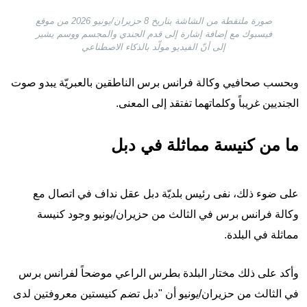
صورة ملتقطة من الشاشة بتاريخ 8 حزيران/يونيو 2026 من موقع
فيسبوك مع إضافة إشارة إلى قدم الجندي والمجسم ووسم يشير
إلى أنّ الفيديو مولّد بالذكاء الاصطناعي
وبحسب صحافيي وكالة فرانس برس الناطقين بالعبريّة يبدو صوت
الجنديين غريباً وكلماتهما تفتقد إلى المعنى.
ما من كنيسة مماثلة في دبل
على ضوء ذلك، نفى رئيس بلديّة دبل عقل نداف في اتصال مع
وكالة فرانس برس في الثالث من حزيران/يونيو وجود كنيسة
مماثلة في البلدة.
وأكد على ذلك مختار البلدة بطرس الراعي موضحاً لفرانس برس
في الثالث من حزيران/يونيو أن "دبل تضم كنيستين معروفتين لدى