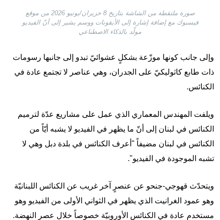
صورة ملتقطة من الشاشة بتاريخ 8 حزيران/يونيو 2026 من موقع
فيسبوك مع إضافة إشارة إلى الأيقونات ووسم يشير إلى أنّ الفيديو
مولّد بالذكاء الاصطناعي
وإلى جانب كونها موزّعة بشكلٍ عشوائيّ تبدو إلى جانبها رسومات
ذات طابع كاثوليكيّ على الجدران، وهي عناصر لا تجتمع عادة في
الكنائس.
ويلفت المهندس المعماري الذي عمل على مشاريع عدّة لترميم
الكنائس في لبنان إلى أنّ ما يظهر في الفيديو لا يشبه أيّاً من
الكنائس في لبنان مضيفاً "أعرف الكنائس في بلدة دبل وهي لا
تشبه الموجودة في الفيديو".
ويتحدّث قهوجي-جنحو عن عنصرٍ آخر غريب عن الكنائس اللبنانيّة
وهو عمود الغرانيت الذي يظهر في الثواني الأولى من الفيديو وهو
مستخدم عادة في الكنائس الأوروبيّة خصوصاً خلال عصر النهضة.