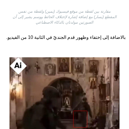
مقارنة بين لقطة من موقع فيسبوك (يمين) ولقطة من نفس
المقطع (يسار) مع إضافة إشارة لإختلاف الحائط ووسم يشير إلى أن
الصورتين مولدتان بالذكاء الاصطناعي
بالاضافة إلى إختفاء وظهور قدم الجنديّ في الثانية 10 من الفيديو.
Image