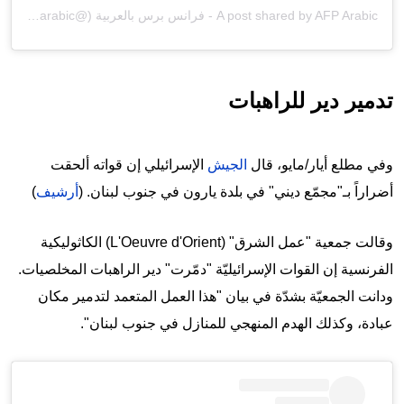
A post shared by AFP Arabic - فرانس برس بالعربية (@afparabic)
تدمير دير للراهبات
وفي مطلع أيار/مايو، قال
الجيش
الإسرائيلي إن قواته ألحقت
أضراراً بـ"مجمّع ديني" في بلدة يارون في جنوب لبنان. (
أرشيف
)
وقالت جمعية "عمل الشرق" (L'Oeuvre d'Orient) الكاثوليكية
الفرنسية إن القوات الإسرائيليّة "دمّرت" دير الراهبات المخلصيات.
ودانت الجمعيّة بشدّة في بيان "هذا العمل المتعمد لتدمير مكان
عبادة، وكذلك الهدم المنهجي للمنازل في جنوب لبنان".