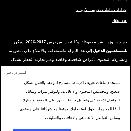
إعدادات ملفات تعريف الارتباط
Sitemap
جميع حقوق النشر محفوظة. وكالة فرانس برس
2017-2026. يمكن
للمستخدمين الدخول إلى
هذا الموقع واستخدامه والاطلاع على محتوياته
ومشاركة المحتوى لأغراض شخصية وخاصة وغير تجارية. يُحظر بشكل
قاطع أي استعمالٍ آخر، ولا سيما نشر أو توزيع أو استخدام محتوى هذا
استمر دون قبول
الموقع، كليًا أو جزئيًا، لأي غرض آخر و/أو بأي وسيلة أخرى، دون اتفاقية
نستخدم ملفات تعريف الارتباط للسماح لموقعنا بالعمل بشكل
ترخيص محددة موقعة مع وكالة فرانس برس. المواد والروابط الواردة في
صحيح، ولتخصيص المحتوى والإعلانات، ولتوفير ميزات وسائل
التقارير، والتي لم تنتجها وكالة فرانس برس، مستخدمة فقط وبالقدر
التواصل الاجتماعي ولتحليل حركة المرور على الموقع. ونشارك
اللازم كعناصر إثبات لمحتوى هذه التقارير. لم تحصل فرانس برس على أي
أيضًا المعلومات حول استخدامك موقعنا مع شركائنا على مستوى
حقوق من المؤلفين أو مالكي حقوق النشر لهذا المحتوى ولا تتحمّل أي
وسائل التواصل الاجتماعي والإعلانات والتحليلات.
مسؤوليّة في هذا الصدد. وكالة فرانس برس وشعارها علامتان تجاريتان
مسجلتان.