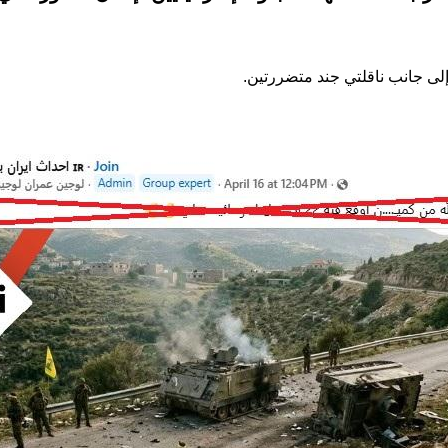
ى جانب ناقلتي جند متضررتين.