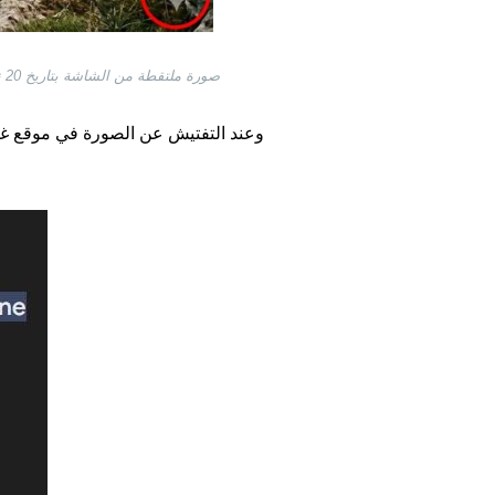
صورة ملتقطة من الشاشة بتاريخ 20 نيسان/أبريل 2026 عن موقع فيسبوك مع إضافة إشارة لشعار "جيميناي" وإشارة إلى أنّ الصورة مولّدة بالذكاء الاصطناعي
وعند التفتيش عن الصورة في موقع غوغ
Image