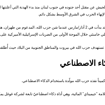
 الجيش عن مقتل أحد جنوده في جنوب لبنان منذ بدء الهدنة التي أعلنتها 
وكانت جولة القتال الأخيرة في لبنان قد بدأت في 2 آذار/مارس عندما شن حزب الله، الم
 خامنئي خلال الموجة الأولى من الضربات الإسرائيلية الأميركية على ا
ستهدف حزب الله في بيروت والمناطق الجنوبية من البلاد حيث أُطلقت أ
اء الاصطناعي
 كميناً نفذه حزب الله مولّدة باستخدام الذكاء الاصطناعي.
مة "جيميناي" المائية، وهي أداة ذكاء اصطناعيّ تابعة لشركة غوغل يمك