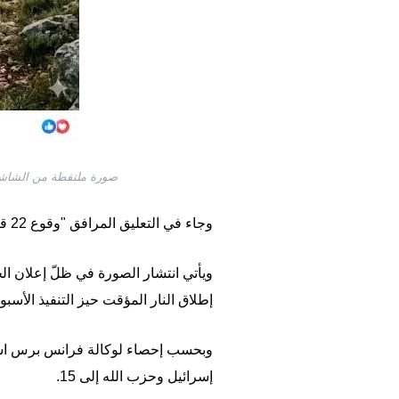
صورة ملتقطة من الشاشة بتاريخ 20 نيسان/أبريل 2026 عن موقع فيسبوك مع إضافة إشارة إلى أنّ 
وجاء في التعليق المرافق "وقوع 22 قتيلاً إسرائيلياً في كمين نفذه حزب الله".
إطلاق النار المؤقت حيز التنفيذ الأسب
وبحسب إحصاء لوكالة فرانس برس استناد
إسرائيل وحزب الله إلى 15.