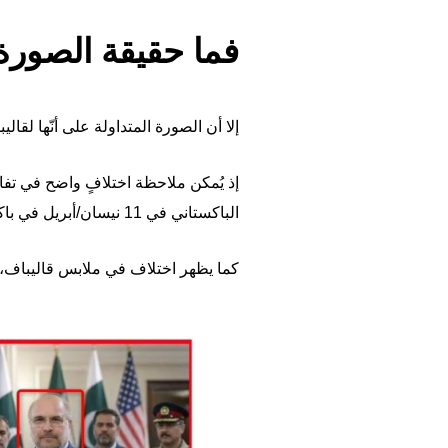
فما حقيقة الصورة
إلا أن الصورة المتداولة على أنّها لقا
إذ يُمكن ملاحظة اختلافٍ واضح في تفا
الباكستاني في 11 نيسان/أبريل في باكستان قبل انطلاق المفاوضات بساعات.
كما يظهر اختلاف في ملابس قاليباف، إ
Image