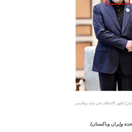
سار) تُظهر الاختلاف في وجه وملابس
تحدة وإيران وباكستان).