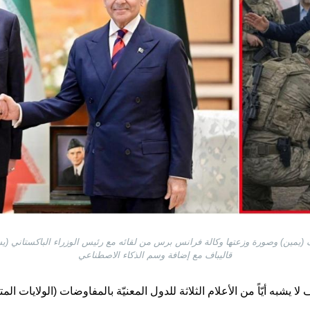
اف (يمين) وصورة وزعتها وكالة فرانس برس من لقائه مع رئيس الوزراء الباكستاني (ي
قاليباف مع إضافة وسم الذكاء الاصطناعي
ا يشبه أيّاً من الأعلام الثلاثة للدول المعنيّة بالمفاوضات (الولايات الم