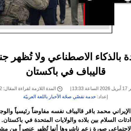
 بالذكاء الاصطناعي ولا تُظهر جنديا
قاليباف في باكستان
 13:33
المدة اللازمة لقراءة المقال: 2 دقيقة
إعداد:
خدمة تقصّي صحّة الأخبار باللغة العربيّة
اني محمد باقر قاليباف نفسه مفاوضاً رئيسياً والوج
دثات السلام بين بلاده والولايات المتحدة في باكستان. 
جتماعي صورة زعم ناشروها أنها تُظهر عنصراً من مشاة 