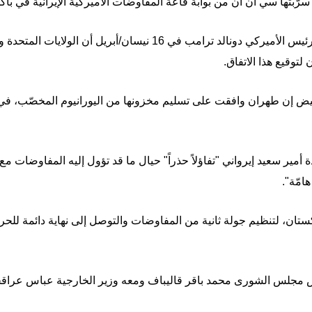
رّبتها سي أن أن من بوابة قاعة المفاوضات الأميركية الإيرانية في باك
ويأتي انتشار الصورة في ظلّ إعلان الرئيس الأميركي دونالد ترامب في 6
لتوقيع هذا الاتفاق.
يض إن طهران وافقت على تسليم مخزونها من اليورانيوم المخصّب، في 
 أمير سعيد إيرواني "تفاؤلاً حذراً" حيال ما قد تؤول إليه المفاوضات مع 
امّة".
ستان، لتنظيم جولة ثانية من المفاوضات والتوصل إلى نهاية دائمة للح
رئيس مجلس الشورى محمد باقر قاليباف ومعه وزير الخارجية عباس عراق