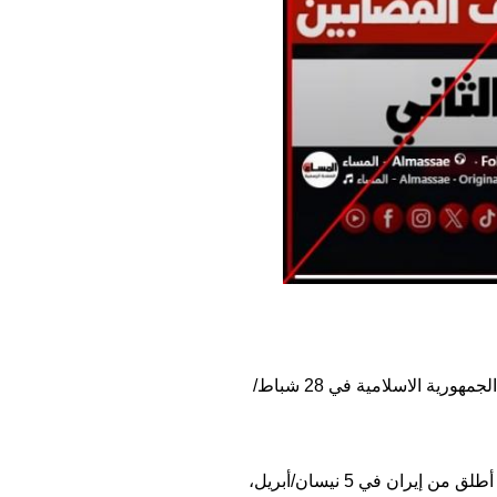
يأتي انتشار المقطع فيما تتبادل إسرائيل وإيران الهجمات منذ بدء الحرب الأميركية الإسرائيلية المشتركة على الجمهورية الاسلامية في 28 شباط/
وانتشلت طواقم الدفاع المدني في مدينة حيفا في شمال إسرائيل قتيلين من تحت أنقاض مبنى أصابه صاروخ أطلق من إيران في 5 نيسان/أبريل،