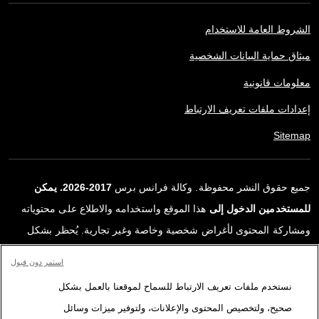
الشروط العامة للاستخدام
ميثاق حماية البيانات الشخصية
معلومات قانونية
إعدادات ملفات تعريف الارتباط
Sitemap
جميع حقوق النشر محفوظة. وكالة فرانس برس
2017-2026. يمكن
للمستخدمين الدخول إلى
هذا الموقع واستخدامه والاطلاع على محتوياته
ومشاركة المحتوى لأغراض شخصية وخاصة وغير تجارية. يُحظر بشكل
قاطع أي استعمالٍ آخر، ولا سيما نشر أو توزيع أو استخدام محتوى هذا
استمر دون قبول
الموقع، كليًا أو جزئيًا، لأي غرض آخر و/أو بأي وسيلة أخرى، دون اتفاقية
نستخدم ملفات تعريف الارتباط للسماح لموقعنا بالعمل بشكل
ترخيص محددة موقعة مع وكالة فرانس برس. المواد والروابط الواردة في
صحيح، ولتخصيص المحتوى والإعلانات، ولتوفير ميزات وسائل
التقارير، والتي لم تنتجها وكالة فرانس برس، مستخدمة فقط وبالقدر