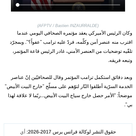
(AFPTV / Bastien INZAURRALDE)
وكان الرئيس الأميركي يعقد مؤتمره الصحافي اليومي عندما
اقترب منه عنصر أمن وكلّمه، فردّ عليه ترامب "عفواً؟". وبمجرّد
تلقّيه توضحيات من العنصر الأمني، غادر الرئيس قاعة المؤتمر،
وتبعه فريقه.
وبعد دقائق استكمل ترامب المؤتمر وقال للصحافيّين إنّ عناصر
الخدمة السرّية أطلقوا النّار لتوّهم على مسلّح "خارج البيت الأبيض"
موضحاً: "الأمر حصل خارج سياج البيت الأبيض...ربّما لا علاقة لهذا
بي".
حقوق النشر لوكالة فرانس برس 2017-2026:
أي