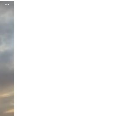
Image