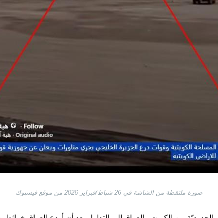
صورة ملتقطة من الشاشة في 26 شباط/فبراير 2026 من موقع فيسبوك
الحدوديّة بين الكويت والعراق إلى التداول بعد أن أودع العراق خرائط بحر