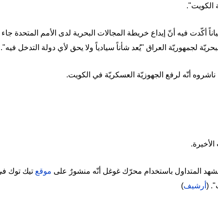
ة الكويت".
ياناً أكّدت فيه أنّ إيداع خريطة المجالات البحرية لدى الأمم المتحدة جاء ا
حريّة لجمهوريّة العراق "يُعد شأناً سيادياً ولا يحق لأي دولة التدخل فيه". 
اشروه أنّه لرفع الجهوزيّة العسكريّة في الكويت.
 الأخيرة.
هد المتداول باستخدام محرّك غوغل أنّه منشورٌ على
موقع
. (
أرشيف
)