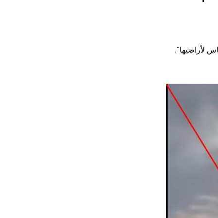
س لأراضيها".