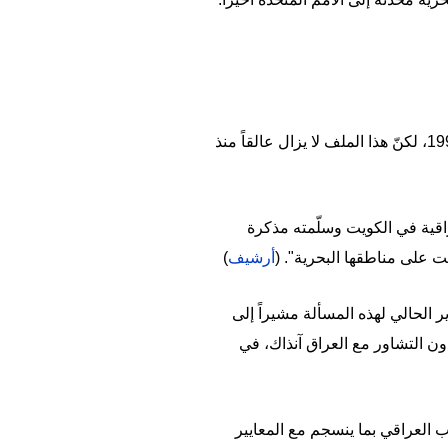
وحدّدت الأمم المتحدة في العام 1993 الحدود البحرية والبرية بين البلدين، إثر غزو العراق للكويت في العام 1990، لكنّ هذا الملف لا يزال عالقاً منذ
راقية في الكويت وسلّمته مذكرة
 على مناطقها البحرية". (
أرشيف
)
د حسين في اتصال مع نظيره العماني بدر البوسعيدي بتاريخ 22 شباط/فبراير الحالي لهذه المسألة مشيراً إلى
مة الكويتية كانت قد أودعت خرائطها البحرية وخطوط الأساس لدى الأمم المتحدة في عام 2014، دون التشاور مع العراق آنذاك، في
 العراقي بما ينسجم مع المعايير