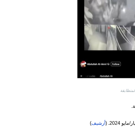
لمتطابقة
.
أرشيف
)