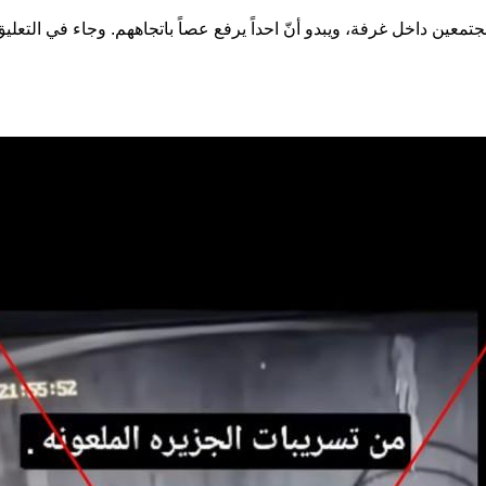
ين داخل غرفة، ويبدو أنّ احداً يرفع عصاً باتجاههم. وجاء في التعلي