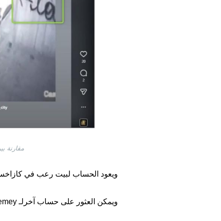
مقارنة بي
ويعود الحساب لبيت رعب في كازاخستان
ويمكن العثور على حساب آخرلـ Double Quest Semey في موقع تيك توك نَشر