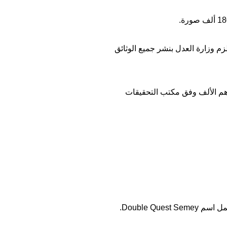
لفات إبستين الذي أقره الكونغرس بأغلبية ساحقة في تشرين الثاني/نوفمبر 2025، قد ألزم وزارة العدل بنشر جميع الوثائق
هم الألف وفق مكتب التحقيقات
قبل أشهر في حساب على موقع إنستغرام يحمل اسم Double Quest Semey.