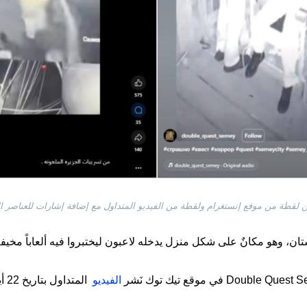
ن لقطة من موقع إنستغرام ولقطة من الفيديو المتداول مع إضافة إشارات للعناصر ا
، وهو مكانٌ على شكل منزل يدخله لاعبون ليختبروا فيه ألعاباً مخيفة
الفيديو
المتداول بتاريخ 22 أيار/مايو 2024. (