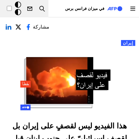
تجاوز إلى المحتوى الرئيسي
خلفيّة
في ميزان فرانس برس
Search
داكنة
لتبويبات الأساسية
مشاركة
إيران
هذا الفيديو ليس لقصفٍ على إيران بل
لقصفٍ إسرائيليّ على جنوب لبنان قبل