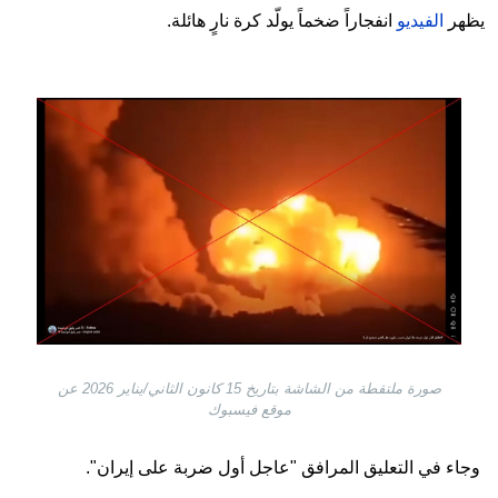
يظهر
الفيديو
انفجاراً ضخماً يولّد كرة نارٍ هائلة.
Image
صورة ملتقطة من الشاشة بتاريخ 15 كانون الثاني/يناير 2026 عن
موقع فيسبوك
وجاء في التعليق المرافق "عاجل أول ضربة على إيران".