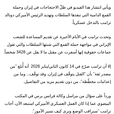
ويأتي انتشار هذا الفيديو في ظلّ الاحتجاجات في إيران وحملة
القمع الدامية التي تنفذها السلطات وتهديد الرئيس الأميركي دونالد
ترامب بالتدخل عسكرياً.
وتحدث ترامب في الأيام الأخيرة عن تقديم المساعدة للشعب
الإيراني في مواجهة حملة القمع التي شنتها السلطات والتي تقول
جماعات حقوقية إنها أسفرت عن مقتل ما لا يقل عن 3428 شخصاً.
إلا أن ترامب صرّح في 14 كانون الثاني/يناير 2026 أنه أُبلغ "من
مصدر ثقة" بأن "القتل يتوقّف في إيران. وقد توقّف... وما من
إعدامات مخطّطة"، من دون تقديم مزيد من التفاصيل.
ورداً على سؤال من مراسل وكالة فرانس برس في المكتب
البيضوي عما إذا كان العمل العسكري الأميركي استبعد الآن، أجاب
ترامب "سنراقب الوضع ونرى كيف تسير الأمور".