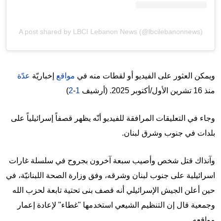
A post shared by LBCI Lebanon News (@lbcilebanonnews)
ويمكن العثور على الفيديو أو لقطات منه في
مواقع
إخباريّة
عدّة
منذ 16 تشرين الأول/أكتوبر 2025. (أرشيف
1
-
2
)
وجاء في التعليقات المرافقة للفيديو أنّه يظهر قصفاً إسرائيلياً على
بلدات في جنوب وشرق لبنان.
وآنذاك قتل شخص وأصيب سبعة آخرون بجروح في سلسلة غارات
اسرائيلية على جنوب لبنان وشرقه، وفق وزارة الصحة اللبنانيّة، في
حين أعلن الجيش الإسرائيلي أنه قصف بنى تحتية تابعة لحزب الله
وجمعية قال إن التنظيم الشيعي استخدمها "غطاء" لإعادة إعمار
مواقعه.