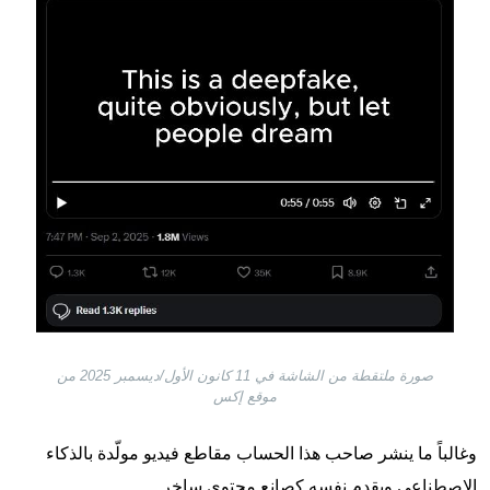
صورة ملتقطة من الشاشة في 11 كانون الأول/ديسمبر 2025 من
موقع إكس
وغالباً ما ينشر صاحب هذا الحساب مقاطع فيديو مولّدة بالذكاء
الاصطناعي ويقدم نفسه كصانع محتوى ساخر.