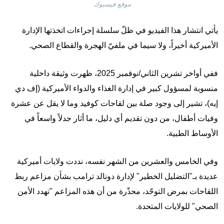
موقع فيسبوك
يأتي انتشار هذا الفيديو في ظلّ سلسلة إجراءات اتخذتها الإدارة
الأميركية أخيراً، ولا سيما في ملفيّ الهجرة والقطاع الصحي.
ففي أواخر تشرين الثاني/نوفمبر 2025، ظهرت وثيقة داخلية
منسوبة لمسؤول كبير في إدارة الغذاء والدواء الأميركية (إف دي
إيه)، تشير إلى وجود صلة بين لقاحات كوفيد وما لا يقل عن عشرة
وفيات أطفال، من دون تقديم أي دليل، ما أثار جدلاً واسعاً في
الأوساط الطبية.
وفي الخامس والعشرين من الشهر نفسه، نددت ولايات أميركية
عديدة بـ"التضليل الخطير" لإدارة دونالد ترامب بشأن مزاعم ربط
اللقاحات بمرض التوحّد، محذّرة من أن هذه المزاعم "تهدد الأمن
الصحي" للولايات المتحدة.