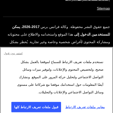
Sitemap
جميع حقوق النشر محفوظة. وكالة فرانس برس
2017-2026. يمكن
للمستخدمين الدخول إلى
هذا الموقع واستخدامه والاطلاع على محتوياته
ومشاركة المحتوى لأغراض شخصية وخاصة وغير تجارية. يُحظر بشكل
قاطع أي استعمالٍ آخر، ولا سيما نشر أو توزيع أو استخدام محتوى هذا
استمر دون قبول
الموقع، كليًا أو جزئيًا، لأي غرض آخر و/أو بأي وسيلة أخرى، دون اتفاقية
نستخدم ملفات تعريف الارتباط للسماح لموقعنا بالعمل بشكل
ترخيص محددة موقعة مع وكالة فرانس برس. المواد والروابط الواردة في
صحيح، ولتخصيص المحتوى والإعلانات، ولتوفير ميزات وسائل
التقارير، والتي لم تنتجها وكالة فرانس برس، مستخدمة فقط وبالقدر
التواصل الاجتماعي ولتحليل حركة المرور على الموقع. ونشارك
اللازم كعناصر إثبات لمحتوى هذه التقارير. لم تحصل فرانس برس على أي
أيضًا المعلومات حول استخدامك موقعنا مع شركائنا على مستوى
حقوق من المؤلفين أو مالكي حقوق النشر لهذا المحتوى ولا تتحمّل أي
وسائل التواصل الاجتماعي والإعلانات والتحليلات.
مسؤوليّة في هذا الصدد. وكالة فرانس برس وشعارها علامتان تجاريتان
مسجلتان.
معايير ملفات تعريف الارتباط
قبول ملفات تعريف الارتباط كلها