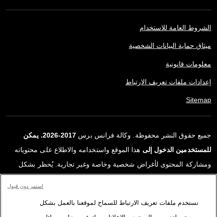
الشروط العامة للاستخدام
ميثاق حماية البيانات الشخصية
معلومات قانونية
إعدادات ملفات تعريف الارتباط
Sitemap
جميع حقوق النشر محفوظة. وكالة فرانس برس
2017-2026. يمكن
للمستخدمين الدخول إلى
هذا الموقع واستخدامه والاطلاع على محتوياته
ومشاركة المحتوى لأغراض شخصية وخاصة وغير تجارية. يُحظر بشكل
قاطع أي استعمالٍ آخر، ولا سيما نشر أو توزيع أو استخدام محتوى هذا
استمر دون قبول
الموقع، كليًا أو جزئيًا، لأي غرض آخر و/أو بأي وسيلة أخرى، دون اتفاقية
نستخدم ملفات تعريف الارتباط للسماح لموقعنا بالعمل بشكل
ترخيص محددة موقعة مع وكالة فرانس برس. المواد والروابط الواردة في