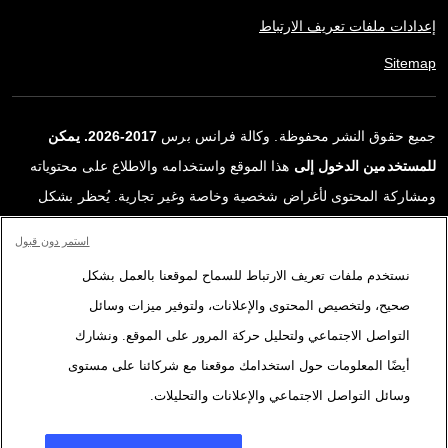
إعدادات ملفات تعريف الارتباط
Sitemap
جميع حقوق النشر محفوظة. وكالة فرانس برس
2017-2026. يمكن
للمستخدمين الدخول إلى
هذا الموقع واستخدامه والاطلاع على محتوياته
ومشاركة المحتوى لأغراض شخصية وخاصة وغير تجارية. يُحظر بشكل
قاطع أي استعمالٍ آخر، ولا سيما نشر أو توزيع أو استخدام محتوى هذا
استمر دون قبول
الموقع، كليًا أو جزئيًا، لأي غرض آخر و/أو بأي وسيلة أخرى، دون اتفاقية
نستخدم ملفات تعريف الارتباط للسماح لموقعنا بالعمل بشكل
ترخيص محددة موقعة مع وكالة فرانس برس. المواد والروابط الواردة في
صحيح، ولتخصيص المحتوى والإعلانات، ولتوفير ميزات وسائل
التقارير، والتي لم تنتجها وكالة فرانس برس، مستخدمة فقط وبالقدر
التواصل الاجتماعي ولتحليل حركة المرور على الموقع. ونشارك
اللازم كعناصر إثبات لمحتوى هذه التقارير. لم تحصل فرانس برس على أي
أيضًا المعلومات حول استخدامك موقعنا مع شركائنا على مستوى
حقوق من المؤلفين أو مالكي حقوق النشر لهذا المحتوى ولا تتحمّل أي
وسائل التواصل الاجتماعي والإعلانات والتحليلات.
مسؤوليّة في هذا الصدد. وكالة فرانس برس وشعارها علامتان تجاريتان
مسجلتان.