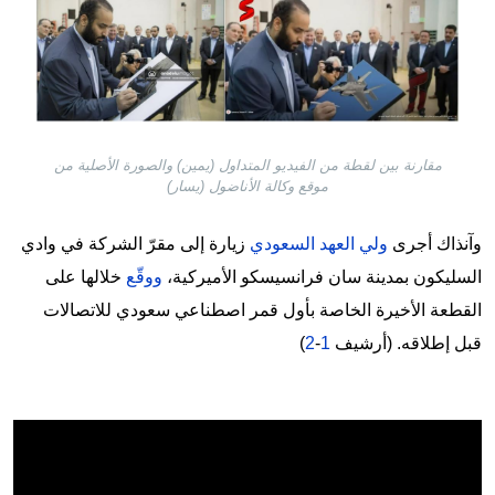
مقارنة بين لقطة من الفيديو المتداول (يمين) والصورة الأصلية من
موقع وكالة الأناضول (يسار)
وآنذاك أجرى
ولي العهد السعودي
زيارة إلى مقرّ الشركة في وادي
السليكون بمدينة سان فرانسيسكو الأميركية،
ووقّع
خلالها على
القطعة الأخيرة الخاصة بأول قمر اصطناعي سعودي للاتصالات
قبل إطلاقه. (أرشيف
1
-
2
)