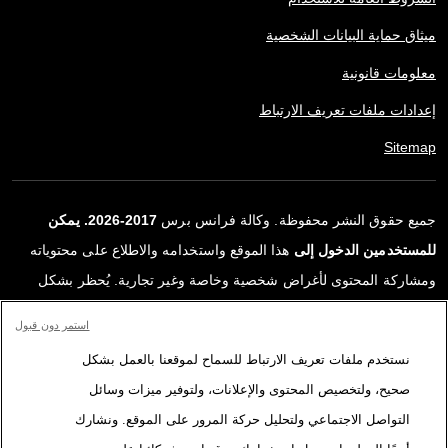
ميثاق حماية البيانات الشخصية
معلومات قانونية
إعدادات ملفات تعريف الارتباط
Sitemap
جميع حقوق النشر محفوظة. وكالة فرانس برس
2017-2026. يمكن
للمستخدمين الدخول إلى
هذا الموقع واستخدامه والاطلاع على محتوياته
ومشاركة المحتوى لأغراض شخصية وخاصة وغير تجارية. يُحظر بشكل
قاطع أي استعمالٍ آخر، ولا سيما نشر أو توزيع أو استخدام محتوى هذا
استمر دون قبول
الموقع، كليًا أو جزئيًا، لأي غرض آخر و/أو بأي وسيلة أخرى، دون اتفاقية
نستخدم ملفات تعريف الارتباط للسماح لموقعنا بالعمل بشكل
ترخيص محددة موقعة مع وكالة فرانس برس. المواد والروابط الواردة في
صحيح، ولتخصيص المحتوى والإعلانات، ولتوفير ميزات وسائل
التقارير، والتي لم تنتجها وكالة فرانس برس، مستخدمة فقط وبالقدر
التواصل الاجتماعي ولتحليل حركة المرور على الموقع. ونشارك
اللازم كعناصر إثبات لمحتوى هذه التقارير. لم تحصل فرانس برس على أي