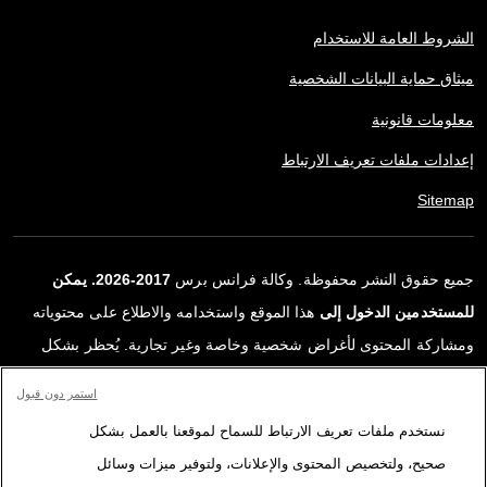
الشروط العامة للاستخدام
ميثاق حماية البيانات الشخصية
معلومات قانونية
إعدادات ملفات تعريف الارتباط
Sitemap
جميع حقوق النشر محفوظة. وكالة فرانس برس
2017-2026. يمكن
للمستخدمين الدخول إلى
هذا الموقع واستخدامه والاطلاع على محتوياته
ومشاركة المحتوى لأغراض شخصية وخاصة وغير تجارية. يُحظر بشكل
قاطع أي استعمالٍ آخر، ولا سيما نشر أو توزيع أو استخدام محتوى هذا
استمر دون قبول
الموقع، كليًا أو جزئيًا، لأي غرض آخر و/أو بأي وسيلة أخرى، دون اتفاقية
نستخدم ملفات تعريف الارتباط للسماح لموقعنا بالعمل بشكل
ترخيص محددة موقعة مع وكالة فرانس برس. المواد والروابط الواردة في
صحيح، ولتخصيص المحتوى والإعلانات، ولتوفير ميزات وسائل
التقارير، والتي لم تنتجها وكالة فرانس برس، مستخدمة فقط وبالقدر