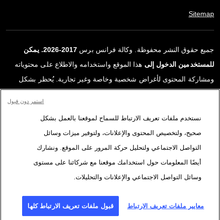
Sitemap
جميع حقوق النشر محفوظة. وكالة فرانس برس
2017-2026. يمكن
للمستخدمين الدخول إلى
هذا الموقع واستخدامه والاطلاع على محتوياته
ومشاركة المحتوى لأغراض شخصية وخاصة وغير تجارية. يُحظر بشكل
قاطع أي استعمالٍ آخر، ولا سيما نشر أو توزيع أو استخدام محتوى هذا
استمر دون قبول
الموقع، كليًا أو جزئيًا، لأي غرض آخر و/أو بأي وسيلة أخرى، دون اتفاقية
نستخدم ملفات تعريف الارتباط للسماح لموقعنا بالعمل بشكل
ترخيص محددة موقعة مع وكالة فرانس برس. المواد والروابط الواردة في
صحيح، ولتخصيص المحتوى والإعلانات، ولتوفير ميزات وسائل
التقارير، والتي لم تنتجها وكالة فرانس برس، مستخدمة فقط وبالقدر
التواصل الاجتماعي ولتحليل حركة المرور على الموقع. ونشارك
اللازم كعناصر إثبات لمحتوى هذه التقارير. لم تحصل فرانس برس على أي
أيضًا المعلومات حول استخدامك موقعنا مع شركائنا على مستوى
حقوق من المؤلفين أو مالكي حقوق النشر لهذا المحتوى ولا تتحمّل أي
وسائل التواصل الاجتماعي والإعلانات والتحليلات.
مسؤوليّة في هذا الصدد. وكالة فرانس برس وشعارها علامتان تجاريتان
مسجلتان.
معايير ملفات تعريف الارتباط
قبول ملفات تعريف الارتباط كلها