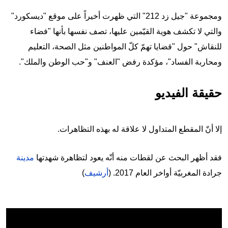
ومجموعة "جيل زد 212" التي ظهرت أخيراً على موقع "ديسكورد"
والتي لا تكشف هوية القيّمين عليها، تصف نفسها بأنها "فضاء
للنقاش" حول "قضايا تهمّ كلّ المواطنين مثل الصحة، التعليم
ومحاربة الفساد"، مؤكدة رفض "العنف" و"حب الوطن والملك".
حقيقة الفيديو
إلا أنّ المقطع المتداول لا علاقة له بهذه التظاهرات.
فقد أظهر البحث عن لقطات منه أنّه يعود لتظاهرة شهدتها
مدينة
جرادة المغربيّة أواخر العام 2017. (
أرشيف
)