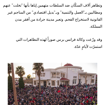
وتظاهر آلاف السكّان ضد السلطات متهمين إياها بأنها "تخلت" عنهم
ومطالبين بـ"العمل والتنمية" وبـ"بديل اقتصادي" من المناجم غير
القانونية لاستخراج الفحم. وتعبر مدينة جرادة من أفقر مدن
المملكة.
وقد وزّعت وكالة فرانس برس صوراً لهذه التظاهرات التي
استمرّت لأيامٍ عدّة.
Image