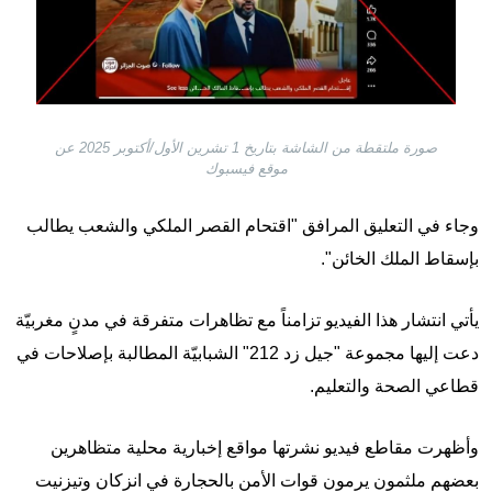
صورة ملتقطة من الشاشة بتاريخ 1 تشرين الأول/أكتوبر 2025 عن
موقع فيسبوك
وجاء في التعليق المرافق "اقتحام القصر الملكي والشعب يطالب
بإسقاط الملك الخائن".
يأتي انتشار هذا الفيديو تزامناً مع تظاهرات متفرقة في مدنٍ مغربيّة
دعت إليها مجموعة "جيل زد 212" الشبابيّة المطالبة بإصلاحات في
قطاعي الصحة والتعليم.
وأظهرت مقاطع فيديو نشرتها مواقع إخبارية محلية متظاهرين
بعضهم ملثمون يرمون قوات الأمن بالحجارة في انزكان وتيزنيت